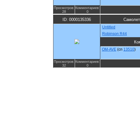
Просмотров:
Комментариев:
28
0
ID: 0000135336
Самолет
Untitled
Robinson R44
Ко
OM-AVE
(cn
13510
)
Просмотров:
Комментариев:
32
0