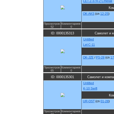
LET Z-37A-2 Cmelak
Ко
OK-AKS
(cn
12-25
)
Просмотров:
Комментариев:
52
0
ID: 0000135313
Самолет и 
Untitled
Let C-11
OK-JZE
/
PS-28
(cn
17
Просмотров:
Комментариев:
65
0
ID: 0000135301
Самолет и компа
Untitled
K-10 Swift
Ко
UR-OST
(cn
01-28
)
Просмотров:
Комментариев: