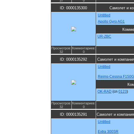
37
0
ID: 0000135300
Самолет и к
Untitled
Apollo Gyro AG1
Комме
UR-ZBC
Просмотров:
Комментариев:
32
0
ID: 0000135292
Самолет и компани
Untitled
Reims-Cessna F150G
Ко
OK-RAD
(cn
0123
)
Просмотров:
Комментариев:
32
0
ID: 0000135291
Самолет и компания
Untitled
Extra 300SR