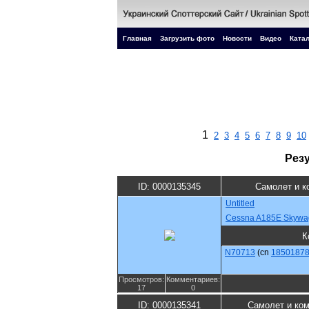
Главная
Загрузить фото
Новости
Видео
Катал
1
2
3
4
5
6
7
8
9
10
Рез
ID: 0000135345
Самолет и к
Untitled
Cessna A185E Skywa
К
N70713
(cn
1850187
Просмотров:
Комментариев:
17
0
ID: 0000135341
Самолет и ко