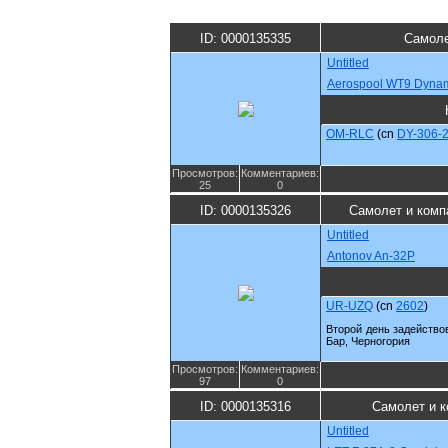
ID: 0000135335
Самоле
Untitled
Aerospool WT9 Dyna
OM-RLC
(cn
DY-306-
Просмотров:
Комментариев:
25
0
ID: 0000135326
Самолет и комп
Untitled
Antonov An-32P
UR-UZQ
(cn
2602
)
Второй день задейство
Бар, Черногория
Просмотров:
Комментариев:
97
0
ID: 0000135316
Самолет и 
Untitled