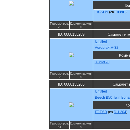
Ко
OK-SON
(cn
1039E
)
Просмотров:
Комментариев:
23
0
ID: 0000135289
Самолет и к
Untitled
Aeroprakt A-32
Комме
D-MMGO
Просмотров:
Комментариев:
53
0
ID: 0000135285
Самолет 
Untitled
Beech B50 Twin Bona
Ко
TF-ESD
(cn
DH-204
)
Просмотров:
Комментариев:
51
0