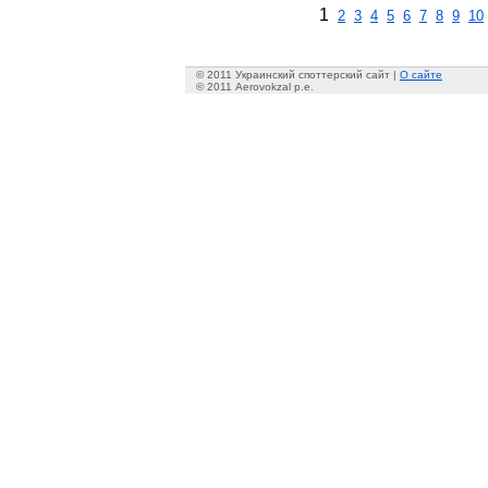
1
2
3
4
5
6
7
8
9
10
© 2011 Украинский споттерский сайт |
О сайте
© 2011 Aerovokzal p.e.