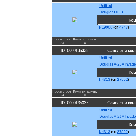
Untitled
Douglas DC-3
Ком
N19906
(cn
4747
)
Просмотров:
Комментариев:
23
0
ID: 0000135338
Самолет и ком
Untitled
Douglas A-26A Invade
Ком
N4313
(cn
27592
)
Просмотров:
Комментариев:
24
0
ID: 0000135337
Самолет и ком
Untitled
Douglas A-26A Invade
Ком
N4313
(cn
27592
)