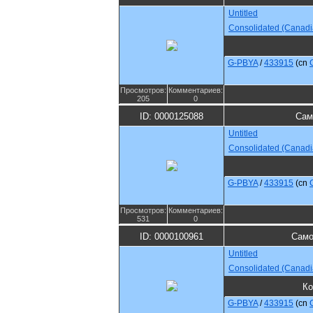
Untitled
Consolidated (Canadi
G-PBYA
/
433915
(cn
Просмотров:
Комментариев:
205
0
ID: 0000125088
Сам
Untitled
Consolidated (Canadi
G-PBYA
/
433915
(cn
Просмотров:
Комментариев:
531
0
ID: 0000100961
Само
Untitled
Consolidated (Canadi
Ко
G-PBYA
/
433915
(cn