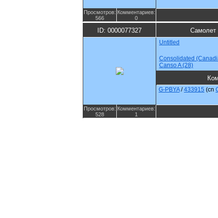
Просмотров:
Комментариев:
566
0
ID: 0000077327
Самолет 
Untitled
Consolidated (Canadi
Canso A (28)
Ком
G-PBYA
/
433915
(cn
Просмотров:
Комментариев:
528
1