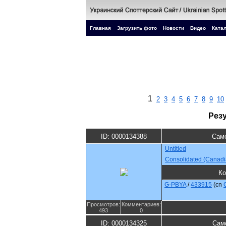
Главная
Загрузить фото
Новости
Видео
Катал
1
2
3
4
5
6
7
8
9
10
Рез
ID: 0000134388
Само
Untitled
Consolidated (Canadi
Ко
G-PBYA
/
433915
(cn
Просмотров:
Комментариев:
493
0
ID: 0000134325
Сам