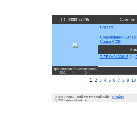
ID: 0000077295
Самолет 
Untitled
Consolidated (Canadi
Canso A (28)
Ком
G-PBYA / 433915
(cn
Просмотров:
Комментариев:
500
0
1
2
3
4
5
6
7
8
9
10
© 2011 Украинский споттерский сайт |
О сайте
© 2011 Aerovokzal p.e.