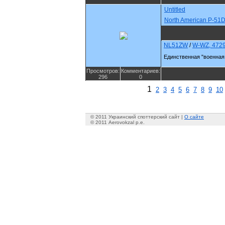
Untitled
North American P-51
NL51ZW
/
W-WZ, 472
Единственная "военная 
Просмотров:
Комментариев:
296
0
1
2
3
4
5
6
7
8
9
10
© 2011 Украинский споттерский сайт |
О сайте
© 2011 Aerovokzal p.e.