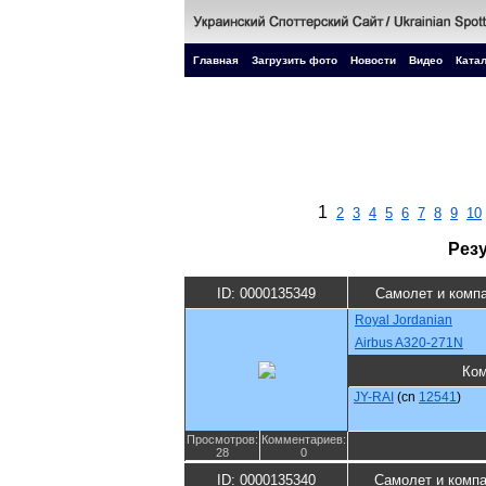
Главная
Загрузить фото
Новости
Видео
Катал
1
2
3
4
5
6
7
8
9
10
Рез
ID: 0000135349
Самолет и комп
Royal Jordanian
Airbus A320-271N
Ко
JY-RAI
(cn
12541
)
Просмотров:
Комментариев:
28
0
ID: 0000135340
Самолет и комп