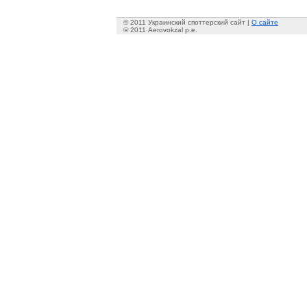
© 2011 Украинский споттерский сайт |
О сайте
© 2011 Aerovokzal p.e.