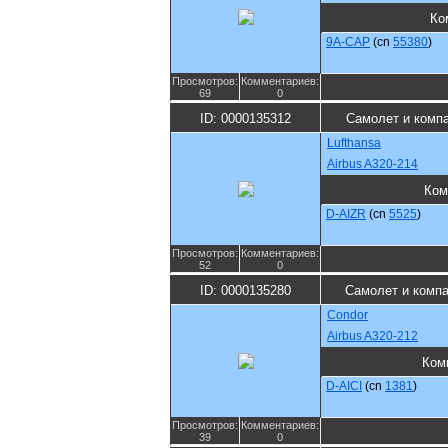
Ко
9A-CAP
(cn
55380
)
Просмотров:
Комментариев:
69
0
ID: 0000135312
Самолет и комп
Lufthansa
Airbus A320-214
Ком
D-AIZR
(cn
5525
)
Просмотров:
Комментариев:
52
0
ID: 0000135280
Самолет и комп
Condor
Airbus A320-212
Ком
D-AICI
(cn
1381
)
Просмотров:
Комментариев:
39
0