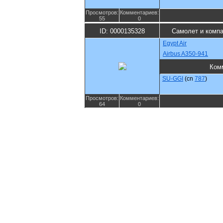
Просмотров:
Комментариев:
55
0
ID: 0000135328
Самолет и комп
Egypt Air
Airbus A350-941
Ком
SU-GGI
(cn
787
)
Просмотров:
Комментариев:
64
0