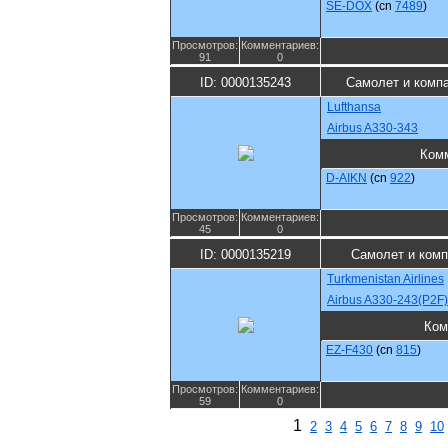
SE-DOX
(cn
7489
)
Просмотров:
Комментариев:
91
0
ID: 0000135243
Самолет и комп
Lufthansa
Airbus A330-343
Ком
D-AIKN
(cn
922
)
Просмотров:
Комментариев:
45
0
ID: 0000135219
Самолет и комп
Turkmenistan Airlines
Airbus A330-243(P2F)
Ком
EZ-F430
(cn
815
)
Просмотров:
Комментариев:
59
0
1
2
3
4
5
6
7
8
9
10