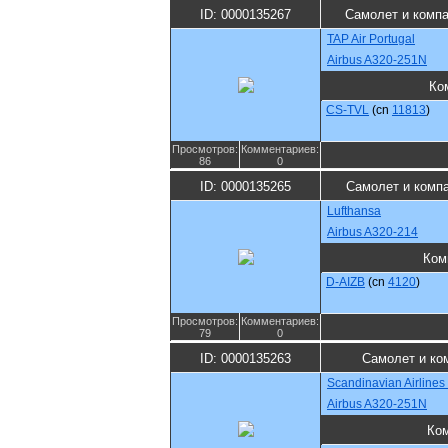
ID: 0000135267
Самолет и комп
TAP Air Portugal
Airbus A320-251N
Ко
CS-TVL
(cn
11813
)
Просмотров:
Комментариев:
86
0
ID: 0000135265
Самолет и комп
Lufthansa
Airbus A320-214
Ком
D-AIZB
(cn
4120
)
Просмотров:
Комментариев:
79
0
ID: 0000135263
Самолет и ко
Scandinavian Airlines
Airbus A320-251N
Ко