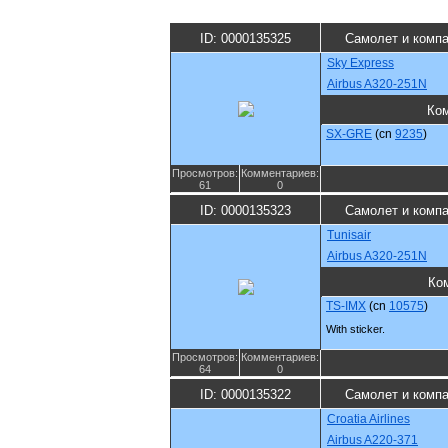
ID: 0000135325
Самолет и комп
Sky Express
Airbus A320-251N
Ко
SX-GRE
(cn
9235
)
Просмотров:
Комментариев:
61
0
ID: 0000135323
Самолет и комп
Tunisair
Airbus A320-251N
Ко
TS-IMX
(cn
10575
)
With sticker.
Просмотров:
Комментариев:
64
0
ID: 0000135322
Самолет и комп
Croatia Airlines
Airbus A220-371