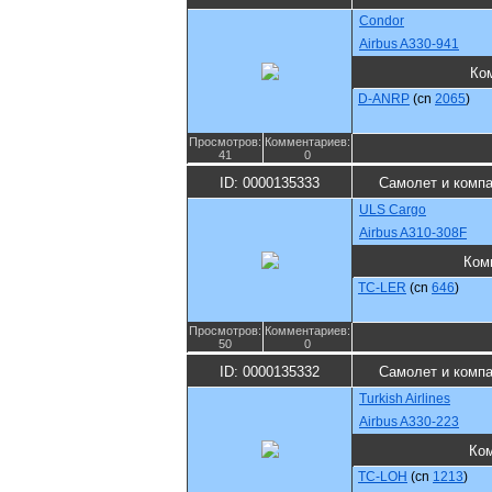
Condor
Airbus A330-941
Ко
D-ANRP
(cn
2065
)
Просмотров:
Комментариев:
41
0
ID: 0000135333
Самолет и комп
ULS Cargo
Airbus A310-308F
Ком
TC-LER
(cn
646
)
Просмотров:
Комментариев:
50
0
ID: 0000135332
Самолет и комп
Turkish Airlines
Airbus A330-223
Ко
TC-LOH
(cn
1213
)