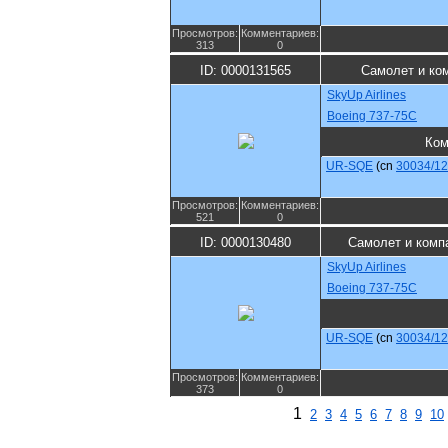
Просмотров:
Комментариев:
313
0
ID: 0000131565
Самолет и ко
SkyUp Airlines
Boeing 737-75C
Ком
UR-SQE
(cn
30034/1
Просмотров:
Комментариев:
521
0
ID: 0000130480
Самолет и комп
SkyUp Airlines
Boeing 737-75C
UR-SQE
(cn
30034/1
Просмотров:
Комментариев:
373
0
1
2
3
4
5
6
7
8
9
10