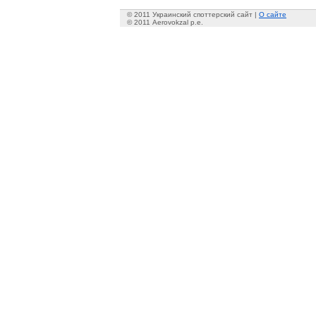
© 2011 Украинский споттерский сайт |
О сайте
© 2011 Aerovokzal p.e.