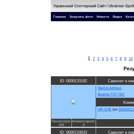
Главная
Загрузить фото
Новости
Видео
Катал
1
2
3
4
5
6
7
8
9
10
Рез
ID: 0000133182
Самолет и ко
SkyUp Airlines
Boeing 737-75C
Комм
UR-SQE
(cn
30034/1
Просмотров:
Комментариев:
428
0
ID: 0000133033
Самолет и ко