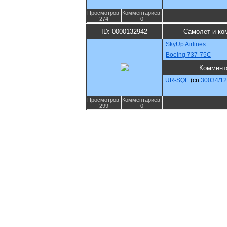
Просмотров:
Комментариев:
274
0
ID: 0000132942
Самолет и ко
SkyUp Airlines
Boeing 737-75C
Коммент
UR-SQE
(cn
30034/1
Просмотров:
Комментариев:
299
0