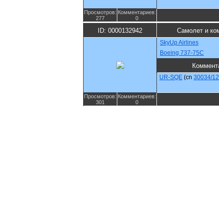
Просмотров:
Комментариев:
277
0
ID: 0000132942
Самолет и ко
SkyUp Airlines
Boeing 737-75C
Коммент
UR-SQE
(cn
30034/1
Просмотров:
Комментариев:
301
0