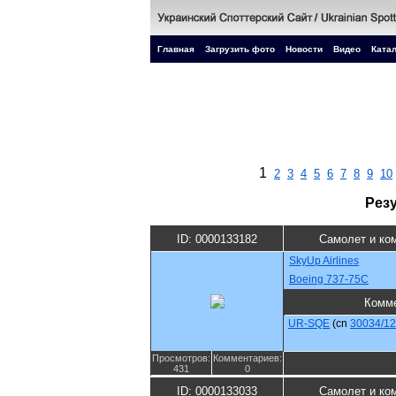
Главная
Загрузить фото
Новости
Видео
Катал
1
2
3
4
5
6
7
8
9
10
Рез
ID: 0000133182
Самолет и ко
SkyUp Airlines
Boeing 737-75C
Комм
UR-SQE
(cn
30034/1
Просмотров:
Комментариев:
431
0
ID: 0000133033
Самолет и ко