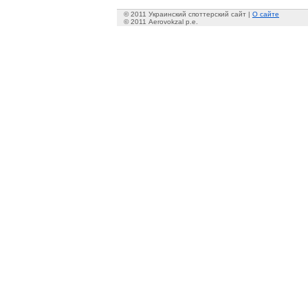
© 2011 Украинский споттерский сайт |
О сайте
© 2011 Aerovokzal p.e.