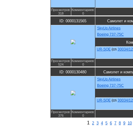
Просмотров:
Комментариев:
318
0
ID: 0000131565
Самолет и ко
SkyUp Airlines
Boeing 737-75C
Ком
UR-SQE
(cn
30034/1
Просмотров:
Комментариев:
524
0
ID: 0000130480
Самолет и комп
SkyUp Airlines
Boeing 737-75C
UR-SQE
(cn
30034/1
Просмотров:
Комментариев:
376
0
1
2
3
4
5
6
7
8
9
10