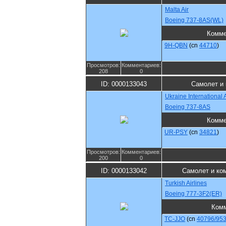
Malta Air
Boeing 737-8AS(WL)
Комме
9H-QBN
(cn
44710
)
Просмотров:
Комментариев:
208
0
ID: 0000133043
Самолет и 
Ukraine International A
Boeing 737-8AS
Комме
UR-PSY
(cn
34821
)
Просмотров:
Комментариев:
200
0
ID: 0000133042
Самолет и ко
Turkish Airlines
Boeing 777-3F2(ER)
Комм
TC-JJO
(cn
40796/95