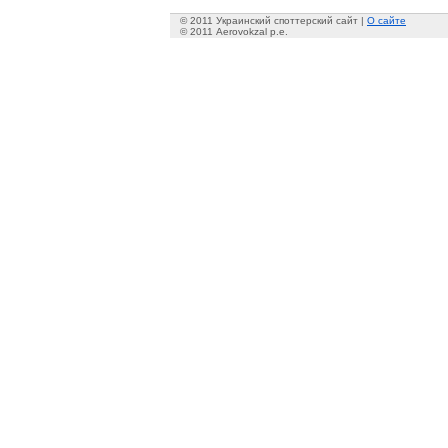
© 2011 Украинский споттерский сайт |
О сайте
© 2011 Aerovokzal p.e.