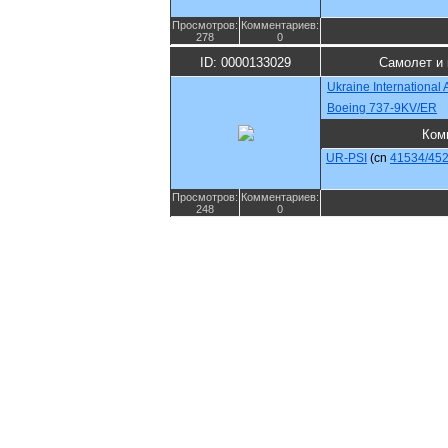
Просмотров:
Комментариев:
278
0
ID: 0000133029
Самолет и 
Ukraine International A
Boeing 737-9KV/ER
Ком
UR-PSI
(cn
41534/45
Просмотров:
Комментариев:
248
0