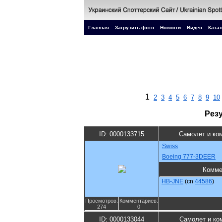
Главная
Загрузить фото
Новости
Видео
Катал
1
2
3
4
5
6
7
8
9
10
Рез
ID: 0000133715
Самолет и ко
Swiss
Boeing 777-3DEER
Комме
HB-JNE
(cn
44586
)
Просмотров:
Комментариев:
274
0
ID: 0000133044
Самолет и ко