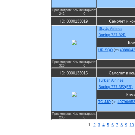
Просмотров:
Комментариев:
242
0
ID: 0000133019
Самолет и ко
SkyUp Airlines
Boeing 737-82R
Ком
UR-SQO
(cn
40880/4
Просмотров:
Комментариев:
326
0
ID: 0000133015
Самолет и ко
Turkish Airlines
Boeing 777-3F2(ER)
Комм
TC-JJO
(cn
40796/95
Просмотров:
Комментариев:
235
0
1
2
3
4
5
6
7
8
9
10