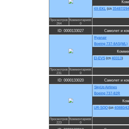
Ком
4X-EKL
(cn
35487/29
Просмотров:
Комментариев:
264
0
ID: 0000133027
Самолет и ко
Ryanair
Boeing 737-8AS(WL)
Комме
EI-EVS
(cn
40313
)
Просмотров:
Комментариев:
231
0
ID: 0000133020
Самолет и ко
SkyUp Airlines
Boeing 737-82R
Ком
UR-SQO
(cn
40880/4
Просмотров:
Комментариев:
223
0