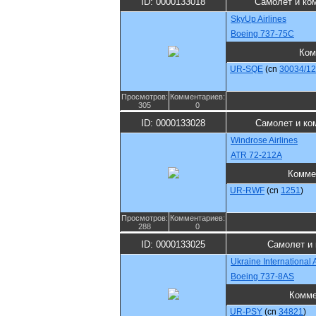
ID: 0000133018
Самолет и ко
SkyUp Airlines
Boeing 737-75C
Ком
UR-SQE
(cn
30034/1
Просмотров:
Комментариев:
305
0
ID: 0000133028
Самолет и ко
Windrose Airlines
ATR 72-212A
Комме
UR-RWF
(cn
1251
)
Просмотров:
Комментариев:
288
0
ID: 0000133025
Самолет и 
Ukraine International A
Boeing 737-8AS
Комме
UR-PSY
(cn
34821
)