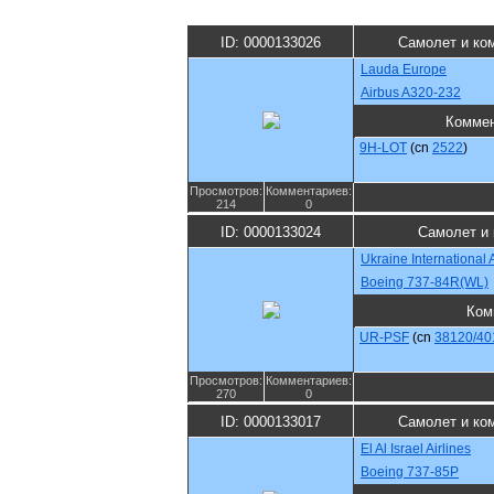
ID: 0000133026
Самолет и ко
Lauda Europe
Airbus A320-232
Комме
9H-LOT
(cn
2522
)
Просмотров:
Комментариев:
214
0
ID: 0000133024
Самолет и 
Ukraine International A
Boeing 737-84R(WL)
Ком
UR-PSF
(cn
38120/40
Просмотров:
Комментариев:
270
0
ID: 0000133017
Самолет и ко
El Al Israel Airlines
Boeing 737-85P