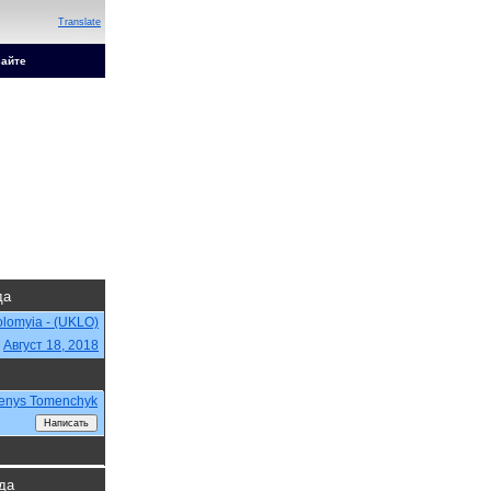
Translate
сайте
да
lomyia - (UKLO)
,
Август 18, 2018
enys Tomenchyk
гда