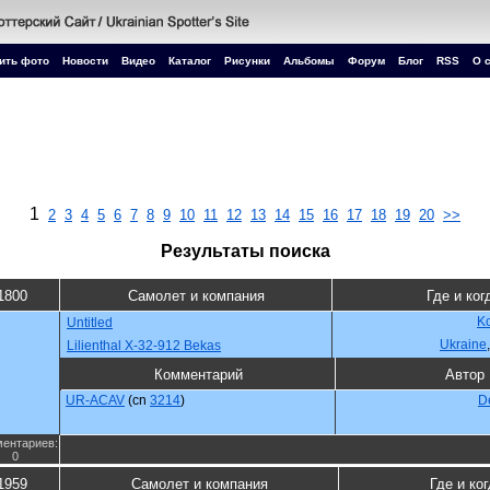
ить фото
Новости
Видео
Каталог
Рисунки
Альбомы
Форум
Блог
RSS
О 
1
2
3
4
5
6
7
8
9
10
11
12
13
14
15
16
17
18
19
20
>>
Результаты поиска
1800
Самолет и компания
Где и ког
Ko
Untitled
Ukraine
Lilienthal X-32-912 Bekas
Комментарий
Автор
UR-ACAV
(cn
3214
)
D
ентариев:
0
1959
Самолет и компания
Где и ко