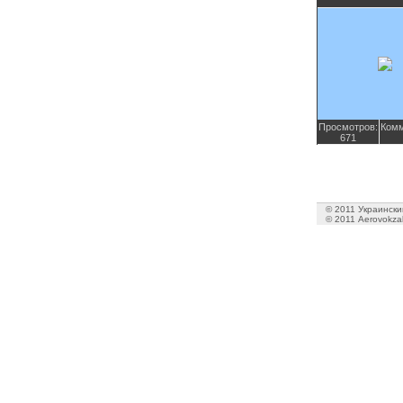
Просмотров:
Комм
671
© 2011 Украинский
© 2011 Aerovokzal