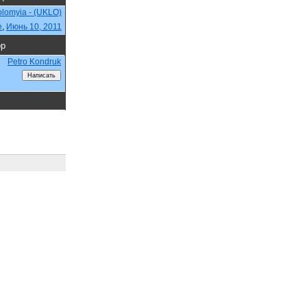
lomyia - (UKLO)
e
,
Июнь 10, 2011
ор
Petro Kondruk