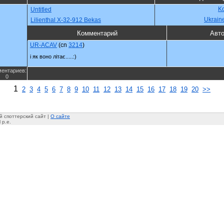
Ko
Untitled
Ukrain
Lilienthal X-32-912 Bekas
Комментарий
Авт
UR-ACAV
(cn
3214
)
і як воно літає.....:)
ентариев:
0
1
2
3
4
5
6
7
8
9
10
11
12
13
14
15
16
17
18
19
20
>>
 споттерский сайт |
О сайте
 p.e.