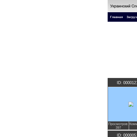
Главная
Загруз
ID: 000012
Просмотров:
Комм
397
ID: 000005