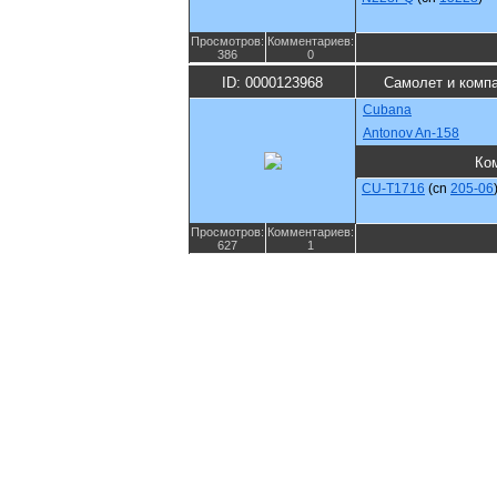
Просмотров:
Комментариев:
386
0
ID: 0000123968
Самолет и комп
Cubana
Antonov An-158
Ко
CU-T1716
(cn
205-06
Просмотров:
Комментариев:
627
1