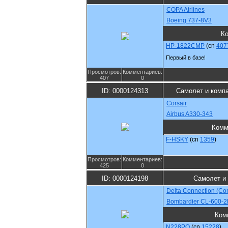
COPA Airlines
Boeing 737-8V3
К
HP-1822CMP
(cn
407
Первый в базе!
Просмотров:
Комментариев:
407
0
ID: 0000124313
Самолет и комп
Corsair
Airbus A330-343
Комм
F-HSKY
(cn
1359
)
Просмотров:
Комментариев:
425
0
ID: 0000124198
Самолет и
Delta Connection (Co
Bombardier CL-600-
Ком
N228PQ
(cn
15228
)