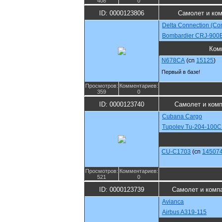
408
0
ID: 0000123806
Самолет и ко
Delta Connection (Co
Bombardier CRJ-900
Ком
N678CA
(cn
15125
)
Первый в базе!
Просмотров:
Комментариев:
359
0
ID: 0000123740
Самолет и ком
Cubana Cargo
Tupolev Tu-204-100
CU-C1703
(cn
14507
Просмотров:
Комментариев:
521
0
ID: 0000123739
Самолет и комп
Avianca
Airbus A319-115