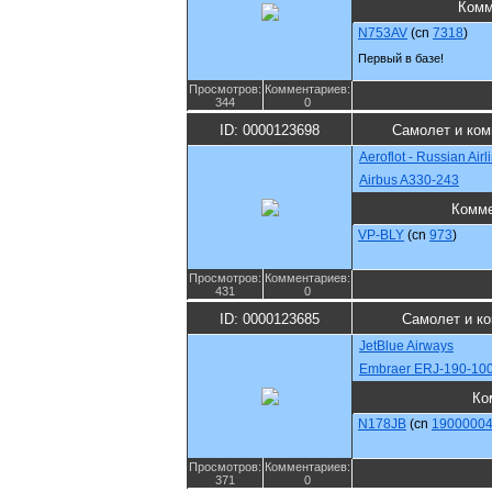
Комм
N753AV
(cn
7318
)
Первый в базе!
Просмотров:
Комментариев:
344
0
ID: 0000123698
Самолет и ком
Aeroflot - Russian Airl
Airbus A330-243
Комме
VP-BLY
(cn
973
)
Просмотров:
Комментариев:
431
0
ID: 0000123685
Самолет и к
JetBlue Airways
Embraer ERJ-190-10
Ко
N178JB
(cn
1900000
Просмотров:
Комментариев:
371
0