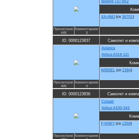
Boeing 737-852
Ком
XA-AMJ
(cn
36701
)
Просмотров:
Комментариев:
448
0
ID: 0000123837
Самолет и комп
Avianca
Airbus A318-111
Комм
N595EL
(cn
2394
)
Просмотров:
Комментариев:
496
0
ID: 0000123836
Самолет и комп
Corsair
Airbus A330-343
Комм
F-HSKY
(cn
1359
)
Просмотров:
Комментариев: