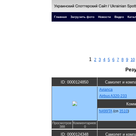
Главная
Загрузить фото
Новости
Видео
Катал
1
2
3
4
5
6
7
8
9
10
Рез
ID: 0000124850
Самолет и комп
Avianca
Airbus A320-233
Комм
N499TA
(cn
3510
)
Просмотров:
Комментариев:
388
0
ID: 0000124348
Самолет и комп