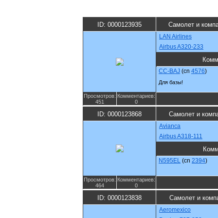
ID: 0000123935
Самолет и комп
LAN Airlines
Airbus A320-233
Комм
CC-BAJ
(cn
4576
)
Для базы!
Просмотров:
Комментариев:
451
0
ID: 0000123868
Самолет и комп
Avianca
Airbus A318-111
Комм
N595EL
(cn
2394
)
Просмотров:
Комментариев:
464
0
ID: 0000123838
Самолет и комп
Aeromexico