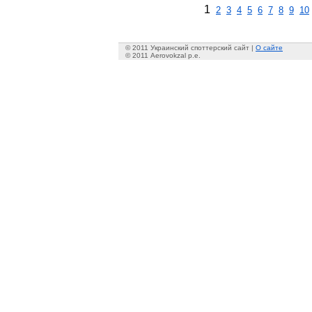
1
2
3
4
5
6
7
8
9
10
© 2011 Украинский споттерский сайт |
О сайте
© 2011 Aerovokzal p.e.