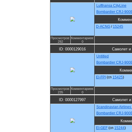
Lufthansa CityLine
Bombardier CRJ-900
Коммен
D-ACNG
/
15245
Просмотров:
Комментариев:
292
0
ID: 0000129016
Самолет и
Untitled
Bombardier CRJ-900
Комме
EI-FPI
(cn
15425
)
Просмотров:
Комментариев:
235
0
ID: 0000127997
Самолет и
Scandinavian Airlines
Bombardier CRJ-900
Комме
EI-GEF
(cn
15244
)