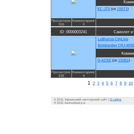
Комм
EC-JTS
(cn
15071
)
Просмотров:
Комментариев:
516
0
ID: 0000003241
Самолет и
Lufthansa CityLine
Bombardier CRJ-900
Комме
D-ACKE
(cn
15081
)
Просмотров:
Комментариев:
638
4
1
2
3
4
5
6
7
8
9
10
© 2011 Украинский споттерский сайт |
О сайте
© 2011 Aerovokzal p.e.