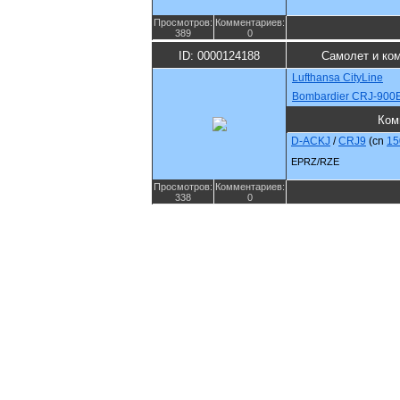
Просмотров:
Комментариев:
389
0
ID: 0000124188
Самолет и ко
Lufthansa CityLine
Bombardier CRJ-900
Ком
D-ACKJ
/
CRJ9
(cn
15
EPRZ/RZE
Просмотров:
Комментариев:
338
0