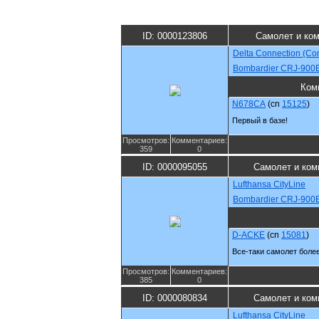
ID: 0000123806
Самолет и ко
Delta Connection (Co
Bombardier CRJ-900
Ком
N678CA
(cn
15125
)
Первый в базе!
Просмотров:
Комментариев:
359
0
ID: 0000095055
Самолет и ком
Lufthansa CityLine
Bombardier CRJ-900
D-ACKE
(cn
15081
)
Все-таки самолет более
Просмотров:
Комментариев:
385
0
ID: 0000080834
Самолет и ком
Lufthansa CityLine