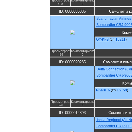
Просмотров:
Комментариев:
428
0
ID: 0000035886
Самолет и к
Scandinavian Airlines
Bombardier CRJ-900
Комм
OY-KFB
(cn
15211
)
Просмотров:
Комментариев:
484
0
ID: 0000020285
Самолет и комп
Delta Connection (Co
Bombardier CRJ-900
Комм
N548CA
(cn
15159
)
Просмотров:
Комментариев:
576
0
ID: 0000012893
Самолет и к
Iberia Regional (Air N
Bombardier CRJ-900