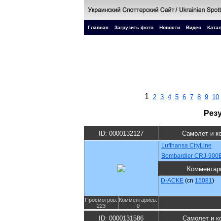
Главная
Загрузить фото
Новости
Видео
Катал
1
2
3
4
5
6
7
8
9
10
Рез
ID: 0000132127
Самолет и к
Lufthansa CityLine
Bombardier CRJ-900
Комментар
D-ACKE
(cn
15081
)
Просмотров:
Комментариев:
223
0
ID: 0000131586
Самолет и к