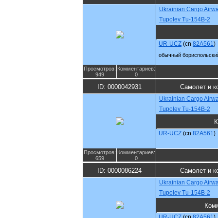
Ukrainian Cargo Airw
Tupolev Tu-154B-2
UR-UCZ
(cn
82A561
)
обычный бориспольски
Просмотров:
Комментариев:
949
0
ID: 0000042931
Самолет и к
Ukrainian Cargo Airw
Tupolev Tu-154B-2
К
UR-UCZ
(cn
82A561
)
Просмотров:
Комментариев:
659
0
ID: 0000086224
Самолет и к
Ukrainian Cargo Airw
Tupolev Tu-154B-2
Ком
UR-UCZ
(cn
82A561
)