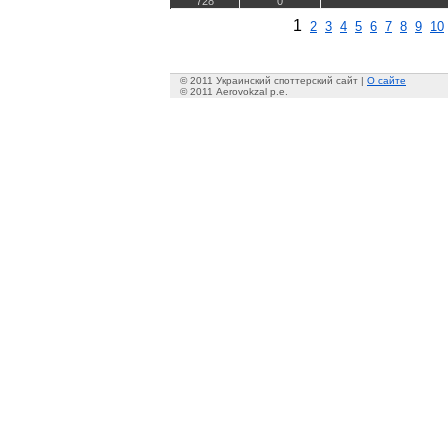
728
0
1
2
3
4
5
6
7
8
9
10
© 2011 Украинский споттерский сайт |
О сайте
© 2011 Aerovokzal p.e.