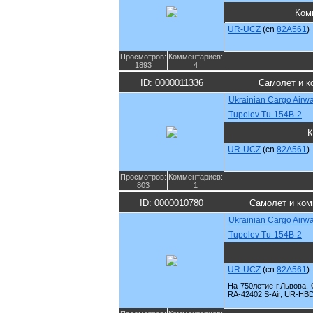
Ком
UR-UCZ
(cn
82A561
)
Просмотров:
Комментариев:
1893
4
ID: 0000011336
Самолет и к
Ukrainian Cargo Airw
Tupolev Tu-154B-2
К
UR-UCZ
(cn
82A561
)
Просмотров:
Комментариев:
803
1
ID: 0000010780
Самолет и ком
Ukrainian Cargo Airw
Tupolev Tu-154B-2
UR-UCZ
(cn
82A561
)
На 750летие г.Львова.
RA-42402 S-Air, UR-HBD 