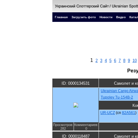
Главная
Загрузить фото
Новости
Видео
Катал
1
2
3
4
5
6
7
8
9
10
Рез
ID: 0000134531
Самолет и к
Ukrainian Cargo Airw
Tupolev Tu-154B-2
Ко
UR-UCZ
(cn
82A561
)
Просмотров:
Комментариев:
282
0
ID: 0000118487
Самолет и к