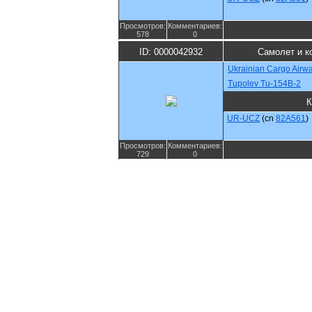
Просмотров:
Комментариев:
578
0
ID: 0000042932
Самолет и к
Ukrainian Cargo Airw
Tupolev Tu-154B-2
К
UR-UCZ
(cn
82A561
)
Просмотров:
Комментариев:
729
0