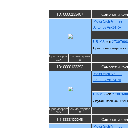
ID: 0000133407
Самолет и ком
Motor Sich Airlines
Antonov An-24RV
UR-MSI
(cn
27307608
Привiт пенсiонери!(ска
Просмотров:
Комментариев:
373
0
ID: 0000133392
Самолет и ком
Motor Sich Airlines
Antonov An-24RV
UR-MSI
(cn
27307608
Дiдуган низенько-низен
Просмотров:
Комментариев:
372
0
ID: 0000133349
Самолет и ком
Motor Sich Airlines