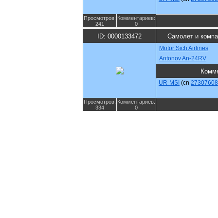
Просмотров:
Комментариев:
241
0
ID: 0000133472
Самолет и компа
Motor Sich Airlines
Antonov An-24RV
Комм
UR-MSI
(cn
27307608
Просмотров:
Комментариев:
334
0