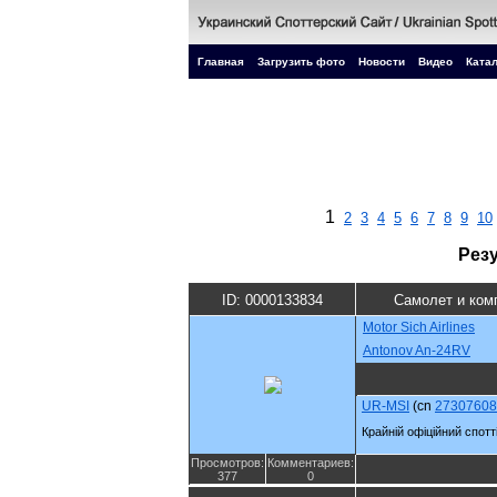
Главная
Загрузить фото
Новости
Видео
Катал
1
2
3
4
5
6
7
8
9
10
Рез
ID: 0000133834
Самолет и ком
Motor Sich Airlines
Antonov An-24RV
UR-MSI
(cn
27307608
Крайній офіційний спотті
Просмотров:
Комментариев:
377
0