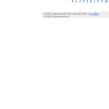
1
2
3
4
5
6
7
8
9
10
© 2011 Украинский споттерский сайт |
О сайте
© 2011 Aerovokzal p.e.