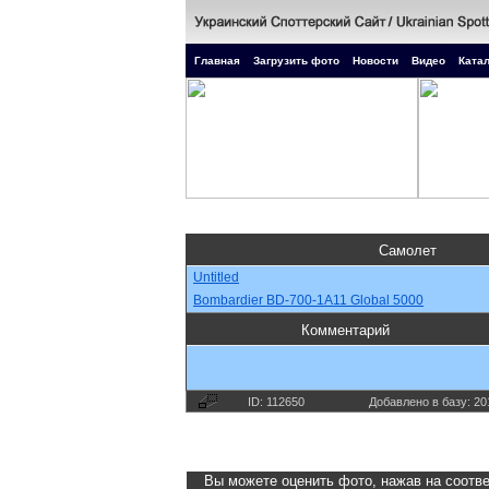
Главная
Загрузить фото
Новости
Видео
Катал
Самолет
Untitled
Bombardier BD-700-1A11 Global 5000
Комментарий
ID: 112650
Добавлено в базу: 20
Вы можете оценить фото, нажав на соотве