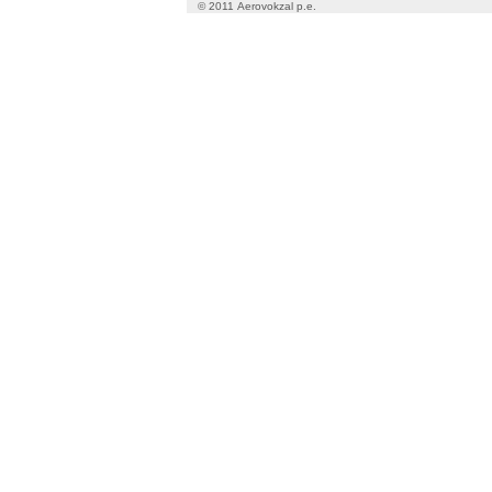
© 2011 Aerovokzal p.e.