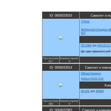
ID: 0000033016
Самолет и к
1Time
McDonnell Douglas M
82)
ZS-OBK
(cn
49115/11
Ще один африканський 
Просмотров:
Комментариев:
617
0
ID: 0000033014
Самолет и компа
Etihad Airways
Airbus A320-232
Ком
A6-EIL
(cn
4066
)
Просмотров:
Комментариев:
468
0
ID: 0000032983
Самолет и компан