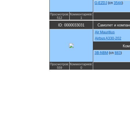
G-EZDJ
(cn
3544
)
Просмотров:
Комментариев:
512
1
ID: 0000033031
Самолет и компан
Air Mauritius
Airbus A330-202
Ком
3B-NBM
(cn
883
)
Просмотров:
Комментариев:
559
0