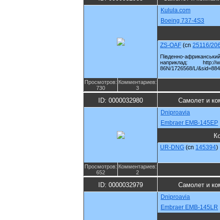
Kulula.com
Boeing 737-4S3
ZS-OAF
(cn
25116/20
Південно-африканськи
наприклад: http://www.
86N/1726568/L/&sid=88
Просмотров:
Комментариев:
730
3
ID: 0000032980
Самолет и ко
Dniproavia
Embraer EMB-145EP
К
UR-DNG
(cn
145394
)
Просмотров:
Комментариев:
652
2
ID: 0000032979
Самолет и ко
Dniproavia
Embraer EMB-145LR