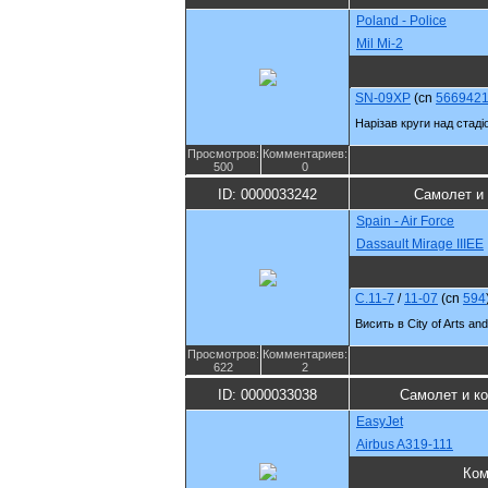
Poland - Police
Mil Mi-2
SN-09XP
(cn
566942
Нарізав круги над стаді
Просмотров:
Комментариев:
500
0
ID: 0000033242
Самолет и
Spain - Air Force
Dassault Mirage IIIEE
C.11-7
/
11-07
(cn
594
Висить в City of Arts an
Просмотров:
Комментариев:
622
2
ID: 0000033038
Самолет и к
EasyJet
Airbus A319-111
Ком