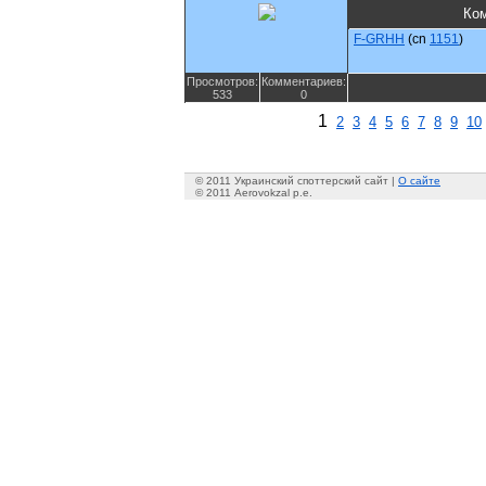
Ко
F-GRHH
(cn
1151
)
Просмотров:
Комментариев:
533
0
1
2
3
4
5
6
7
8
9
10
© 2011 Украинский споттерский сайт |
О сайте
© 2011 Aerovokzal p.e.