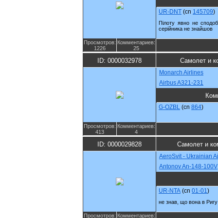
UR-DNT
(cn
145709
)
Пілоту явно не сподо
серійника не знайшов
Просмотров:
Комментариев:
1226
25
ID: 0000032978
Самолет и к
Monarch Airlines
Airbus A321-231
Ком
G-OZBL
(cn
864
)
Просмотров:
Комментариев:
413
4
ID: 0000029828
Самолет и ко
AeroSvit - Ukrainian Ai
Antonov An-148-100V
UR-NTA
(cn
01-01
)
не знав, що вона в Ригу
Просмотров:
Комментариев: