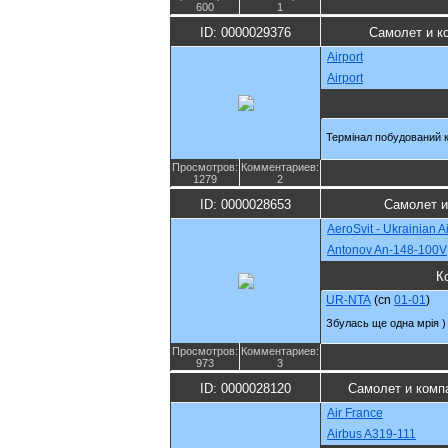
600
1
ID: 0000029376
Самолет и к
Airport
Airport
Термінал побудований к
Просмотров:
Комментариев:
1279
2
ID: 0000028653
Самолет и
AeroSvit - Ukrainian Ai
Antonov An-148-100V
К
UR-NTA
(cn
01-01
)
Збулась ще одна мрія )
Просмотров:
Комментариев:
973
3
ID: 0000028120
Самолет и комп
Air France
Airbus A319-111