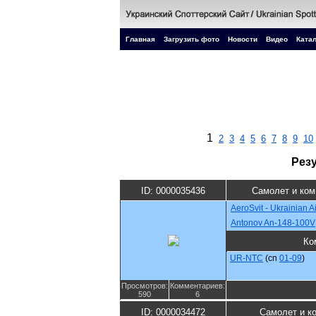
Главная
Загрузить фото
Новости
Видео
Катал
1
2
3
4
5
6
7
8
9
10
Рез
ID: 0000035436
Самолет и ком
AeroSvit - Ukrainian Ai
Antonov An-148-100V
Ко
UR-NTC
(cn
01-09
)
Просмотров:
Комментариев:
590
6
ID: 0000034472
Самолет и к