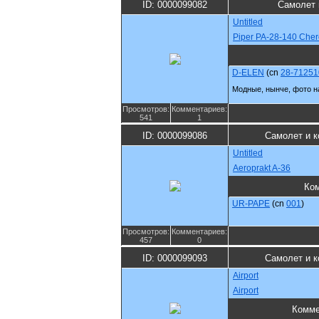
ID: 0000099082
Самолет 
Untitled
Piper PA-28-140 Che
D-ELEN
(cn
28-71251
Модные, нынче, фото н
Просмотров:
Комментариев:
541
1
ID: 0000099086
Самолет и к
Untitled
Aeroprakt A-36
Ко
UR-PAPE
(cn
001
)
Просмотров:
Комментариев:
457
0
ID: 0000099093
Самолет и к
Airport
Airport
Комме