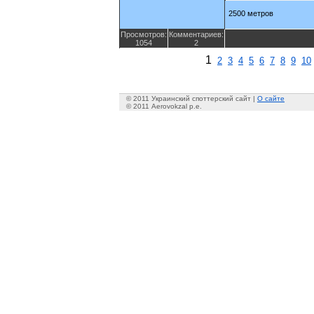
2500 метров
Просмотров:
Комментариев:
1054
2
1
2
3
4
5
6
7
8
9
10
© 2011 Украинский споттерский сайт |
О сайте
© 2011 Aerovokzal p.e.