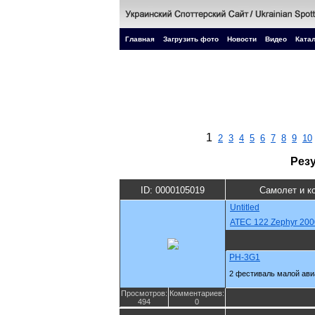
Главная
Загрузить фото
Новости
Видео
Катал
1
2
3
4
5
6
7
8
9
10
Рез
ID: 0000105019
Самолет и к
Untitled
ATEC 122 Zephyr 200
PH-3G1
2 фестиваль малой ави
Просмотров:
Комментариев:
494
0