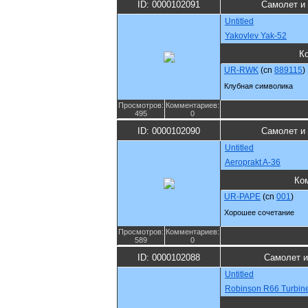
ID: 0000102091
Самолет и
Untitled
Yakovlev Yak-52
К
UR-RWK
(cn
889115
)
Клубная символика
Просмотров:
Комментариев:
495
0
ID: 0000102090
Самолет и
Untitled
Aeroprakt A-36
Ко
UR-PAPE
(cn
001
)
Хорошее сочетание
Просмотров:
Комментариев:
589
0
ID: 0000102088
Самолет и
Untitled
Robinson R66 Turbin