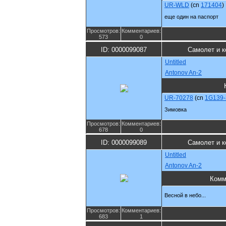
UR-WLD
(cn
171404
)
еще один на паспорт
Просмотров:
Комментариев:
573
0
ID: 0000099087
Самолет и к
Untitled
Antonov An-2
UR-70278
(cn
1G139-
Зимовка
Просмотров:
Комментариев:
678
0
ID: 0000099089
Самолет и к
Untitled
Antonov An-2
Комм
Весной в небо...
Просмотров:
Комментариев:
683
1