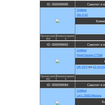
ID: 0000099085
Самолет и к
Untitled
Zlin Z-42
Комме
Просмотров:
Комментариев:
454
0
ID: 0000099092
Самолет и к
Untitled
Flight Design CTSW
UR-YETI
(cn
02-04-03
Просмотров:
Комментариев:
492
0
ID: 0000099084
Самолет и к
Untitled
Let L-200D Morava
К