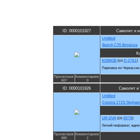
ID: 0000101927
Самолет и к
Untitled
Beech C35 Bonanza
К
N388GB
(cn
D-2761
)
Парковка по-Черкасски
Просмотров:
Комментариев:
607
0
ID: 0000101926
Самолет и
Untitled
Cessna 172S Skyhaw
UR-DVA
(cn
8579
)
Легкий неформат, ждем 
Просмотров:
Комментариев:
880
2