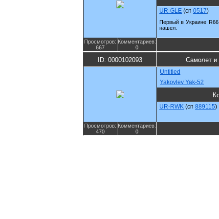
UR-GLE
(cn
0517
)
Первый в Украине R66,
нашел.
Просмотров:
Комментариев:
667
0
ID: 0000102093
Самолет и
Untitled
Yakovlev Yak-52
К
UR-RWK
(cn
889115
)
Просмотров:
Комментариев:
470
0