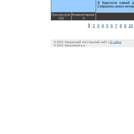
В Коротыче самый р
Собралось много интер
Просмотров:
Комментариев:
532
0
1
2
3
4
5
6
7
8
9
10
© 2011 Украинский споттерский сайт |
О сайте
© 2011 Aerovokzal p.e.