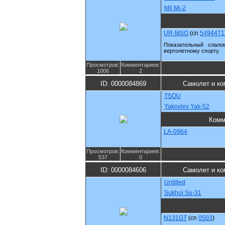
Mil Mi-2
UR-MSO
(cn
5494471
Показательный слало
вертолетному спорту.
Просмотров:
Комментариев:
1006
2
ID: 0000084869
Самолет и ко
TSOU
Yakovlev Yak-52
Комм
LA-0964
Просмотров:
Комментариев:
537
0
ID: 0000084606
Самолет и ко
Untitled
Sukhoi Su-31
N131GT
(cn
0503
)