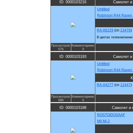
ID: 0000103216
Самолет и
Untitled
Robinson R44 Raven I
RA-06229
(cn
13476
)
В цветах телекомпании
Просмотров:
Комментариев:
576
0
ID: 0000103193
Самолет и
Untitled
Robinson R44 Raven I
К
RA-04277
(cn
12447
)
Просмотров:
Комментариев:
586
0
ID: 0000103188
Самолет и 
ROSTO/DOSAAF
Mil Mi-2