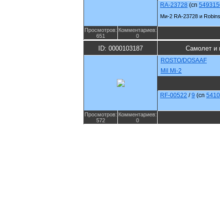
RA-23728
(cn
549315
Ми-2 RA-23728 и Robin
Просмотров:
Комментариев:
651
0
ID: 0000103187
Самолет и 
ROSTO/DOSAAF
Mil Mi-2
RF-00522
/
9
(cn
5410
Просмотров:
Комментариев:
572
0