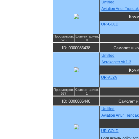
Untitled
Aviation Artur Trenda
Комм
UR-GOLD
Просмотров:
Комментариев:
575
0
ID: 0000086438
Самолет и к
Untitled
Aerokopter AK1-3
Комм
UR-ALYA
Просмотров:
Комментариев:
577
1
ID: 0000086440
Самолет и
Untitled
Aviation Artur Trenda
UR-GOLD
Если верить сайту http