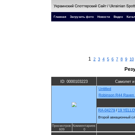
Главная
Загрузить фото
Новости
Видео
Катал
1
2
3
4
5
6
7
8
9
10
Рез
ID: 0000103223
Самолет и
Untitled
Robinson R44 Raven I
RA-04279
/
19 YELL
Второй авиационный сл
Просмотров:
Комментариев:
609
0