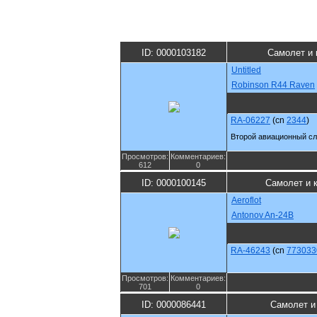
ID: 0000103182
Самолет и 
Untitled
Robinson R44 Raven
RA-06227
(cn
2344
)
Второй авиационный сл
Просмотров:
Комментариев:
612
0
ID: 0000100145
Самолет и 
Aeroflot
Antonov An-24B
RA-46243
(cn
773033
Просмотров:
Комментариев:
701
0
ID: 0000086441
Самолет и