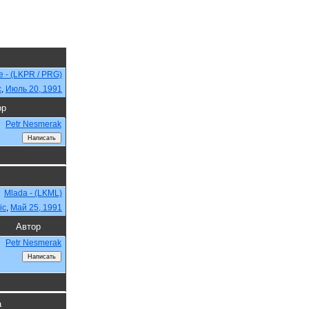
e - (LKPR / PRG)
c
,
Июль 20, 1991
ор
Petr Nesmerak
Mlada - (LKML)
ic
,
Май 25, 1991
Автор
Petr Nesmerak
а