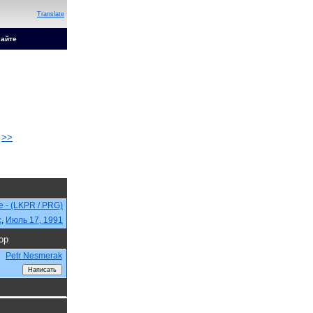
Translate
сайте
>>
e - (LKPR / PRG)
c
,
Июль 17, 1991
ор
Petr Nesmerak