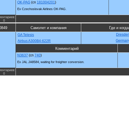
OK-PAG
(cn
181004201
)
Ex Czechoslovak Airlines OK-PAG.
ентариев:
0
0849
Самолет и компания
Где и когда
Dresden
GA Telesis
German
Airbus A300B4-622R
Комментарий
N3637
(cn
740
)
Ex JAL JA8584, waiting for freighter conversion.
ентариев:
0