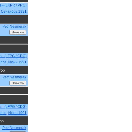
e - (LKPR / PRG)
,
Сентябрь 1991
Petr Nesmerak
is - (LFPG / CDG)
ance
,
Июнь 1991
тор
Petr Nesmerak
is - (LFPG / CDG)
ance
,
Июнь 1991
ор
Petr Nesmerak