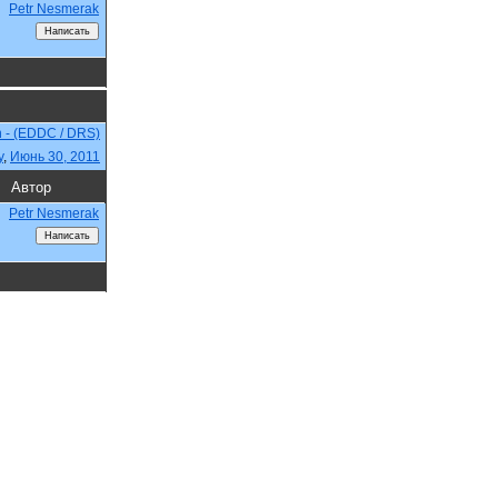
Petr Nesmerak
 - (EDDC / DRS)
y
,
Июнь 30, 2011
Автор
Petr Nesmerak