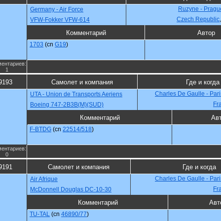
Ruzyne - Pragu
Germany - Air Force
Czech Republic
VFW-Fokker VFW-614
Комментарий
Автор
1703
(cn
G19
)
ентариев:
1
9193
Самолет и компания
Где и когда
Charles De Gaulle - Par
UTA - Union de Transports Aeriens
Fr
Boeing 747-2B3B(M)(SUD)
Комментарий
Ав
F-BTDG
(cn
22514/518
)
ентариев:
0
9191
Самолет и компания
Где и когда
Charles De Gaulle - Par
Air Afrique
Fr
McDonnell Douglas DC-10-30
Комментарий
Авт
TU-TAL
(cn
46890/77
)