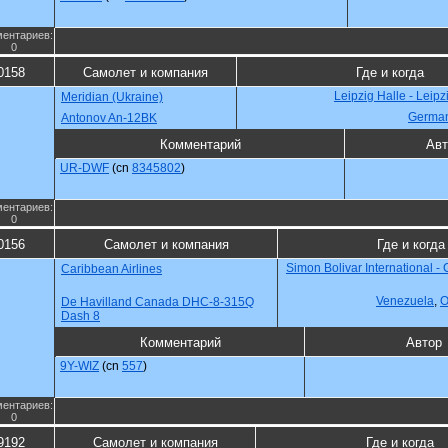
ентариев:
0
0158
Самолет и компания
Где и когда
Leipzig Halle - Leipz
Meridian (Ukraine)
Germa
Antonov An-12BK
Комментарий
Авт
UR-DWF
(cn
8345802
)
ентариев:
0
0156
Самолет и компания
Где и когда
Simon Bolivar International - 
Caribbean Airlines
Venezuela
,
О
De Havilland Canada DHC-8-315Q
Dash 8
Комментарий
Автор
9Y-WIZ
(cn
557
)
ентариев:
0
9192
Самолет и компания
Где и когда