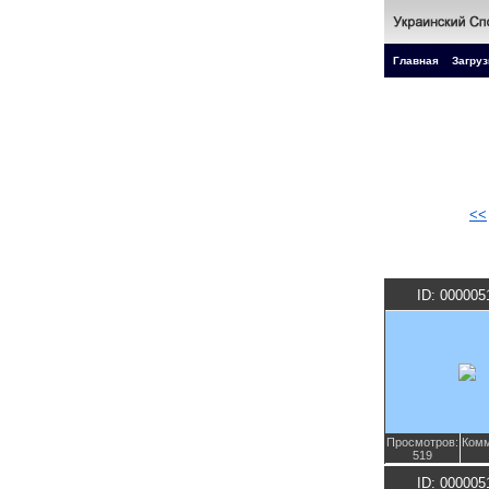
Главная
Загруз
<<
ID: 000005
Просмотров:
Комм
519
ID: 000005