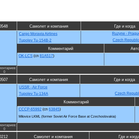
0548
Самолет и компания
Где и когда
Ruzyne - Pragu
Cargo Moravia Airlines
Czech Republi
Tupolev Tu-154B-2
Комментарий
Авт
OK-LCS
(cn
81A517
)
ентариев:
0
0507
Самолет и компания
Где и когда
USSR - Air Force
Czech Republ
Tupolev Tu-134A
Комментарий
CCCP-65992
(cn
63845
)
Milovice LKML (former Soviet Air Force Base at Czechoslovakia)
ентариев:
0
0212
Самолет и компания
Где и когд