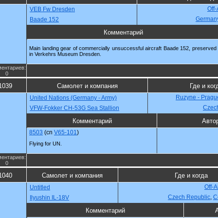
Off-
VEB Fw Dresden
German
Baade 152
Комментарий
Main landing gear of commercially unsuccessful aircraft Baade 152, preserved
in Verkehrs Museum Dresden.
ентариев:
0
1039
Самолет и компания
Где и ког
Ruzyne - Pragu
United Nations (Germany - Army)
Czec
VFW-Fokker CH-53G Sea Stallion
Комментарий
Авто
8503
(cn
V65-101
)
Flying for UN.
ентариев:
0
1040
Самолет и компания
Где и когда
Off-A
Untitled
Czech Republic
,
С
Ilyushin IL-18V
Комментарий