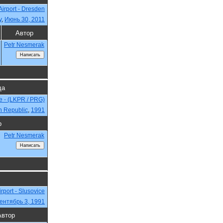
Airport - Dresden
y
,
Июнь 30, 2011
Автор
Petr Nesmerak
да
e - (LKPR / PRG)
h Republic
,
1991
р
Petr Nesmerak
irport - Slusovice
ентябрь 3, 1991
Автор