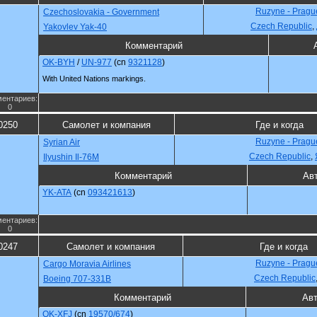
Ruzyne - Pragu
Czechoslovakia - Government
Czech Republic
,
Yakovlev Yak-40
Комментарий
OK-BYH
/
UN-977
(cn
9321128
)
With United Nations markings.
ентариев:
0
0250
Самолет и компания
Где и когда
Ruzyne - Pragu
Syrian Air
Czech Republic
,
Ilyushin Il-76M
Комментарий
Ав
YK-ATA
(cn
093421613
)
ентариев:
0
0247
Самолет и компания
Где и когда
Ruzyne - Pragu
Cargo Moravia Airlines
Czech Republic
Boeing 707-331B
Комментарий
Ав
OK-XFJ
(cn
19570/674
)