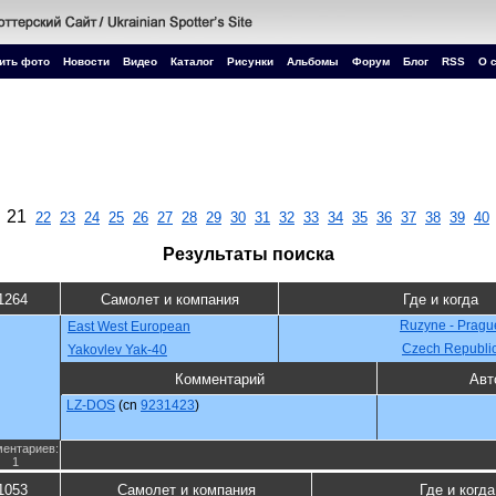
ить фото
Новости
Видео
Каталог
Рисунки
Альбомы
Форум
Блог
RSS
О 
21
22
23
24
25
26
27
28
29
30
31
32
33
34
35
36
37
38
39
40
Результаты поиска
1264
Самолет и компания
Где и когда
Ruzyne - Pragu
East West European
Czech Republi
Yakovlev Yak-40
Комментарий
Авт
LZ-DOS
(cn
9231423
)
ентариев:
1
1053
Самолет и компания
Где и когда