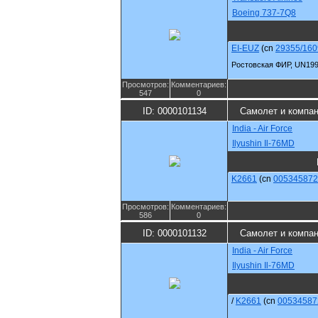
Boeing 737-7Q8
EI-EUZ
(cn
29355/160
Ростовская ФИР, UN19
Просмотров:
Комментариев:
547
0
ID: 0000101134
Самолет и компа
India - Air Force
Ilyushin Il-76MD
K2661
(cn
005345872
Просмотров:
Комментариев:
586
0
ID: 0000101132
Самолет и компа
India - Air Force
Ilyushin Il-76MD
/
K2661
(cn
00534587