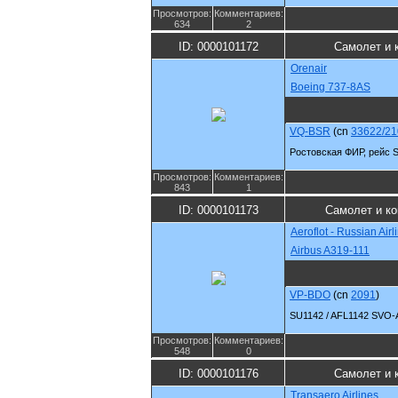
Просмотров:
Комментариев:
634
2
ID: 0000101172
Самолет и 
Orenair
Boeing 737-8AS
VQ-BSR
(cn
33622/21
Ростовская ФИР, рейс 
Просмотров:
Комментариев:
843
1
ID: 0000101173
Самолет и к
Aeroflot - Russian Airl
Airbus A319-111
VP-BDO
(cn
2091
)
SU1142 / AFL1142 SVO
Просмотров:
Комментариев:
548
0
ID: 0000101176
Самолет и 
Transaero Airlines