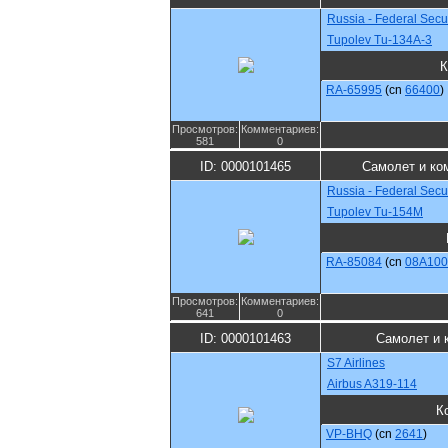
Russia - Federal Secur
Tupolev Tu-134A-3
К
RA-65995
(cn
66400
)
Просмотров:
Комментариев:
581
0
ID: 0000101465
Самолет и ко
Russia - Federal Secur
Tupolev Tu-154M
RA-85084
(cn
08A100
Просмотров:
Комментариев:
641
0
ID: 0000101463
Самолет и 
S7 Airlines
Airbus A319-114
К
VP-BHQ
(cn
2641
)