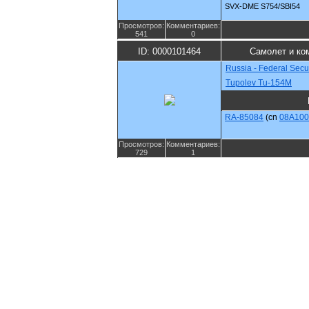
SVX-DME S754/SBI54
Просмотров:
Комментариев:
541
0
ID: 0000101464
Самолет и ко
Russia - Federal Secur
Tupolev Tu-154M
RA-85084
(cn
08A100
Просмотров:
Комментариев:
729
1