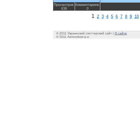
Просмотров:
Комментариев:
638
0
1
2
3
4
5
6
7
8
9
10
© 2011 Украинский споттерский сайт |
О сайте
© 2011 Aerovokzal p.e.