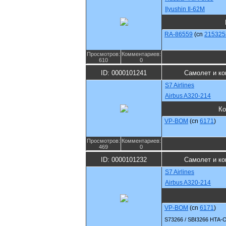
Ilyushin Il-62M
RA-86559
(cn
215325
Просмотров:
Комментариев:
610
0
ID: 0000101241
Самолет и ко
S7 Airlines
Airbus A320-214
Ко
VP-BOM
(cn
6171
)
Просмотров:
Комментариев:
469
0
ID: 0000101232
Самолет и ко
S7 Airlines
Airbus A320-214
VP-BOM
(cn
6171
)
S73266 / SBI3266 HTA-