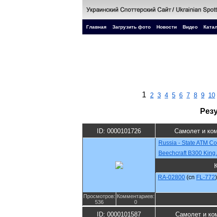
Главная
Загрузить фото
Новости
Видео
Катал
1
2
3
4
5
6
7
8
9
10
Рез
ID: 0000101726
Самолет и ко
Russia - State ATM Co
Beechcraft B300 King 
RA-02800
(cn
FL-772
)
Просмотров:
Комментариев:
536
0
ID: 0000101587
Самолет и ко