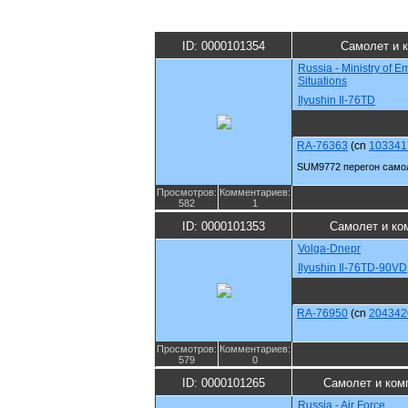
ID: 0000101354
Самолет и 
Russia - Ministry of 
Situations
Ilyushin Il-76TD
RA-76363
(cn
103341
SUM9772 перегон само
Просмотров:
Комментариев:
582
1
ID: 0000101353
Самолет и ко
Volga-Dnepr
Ilyushin Il-76TD-90VD
RA-76950
(cn
204342
Просмотров:
Комментариев:
579
0
ID: 0000101265
Самолет и ком
Russia - Air Force