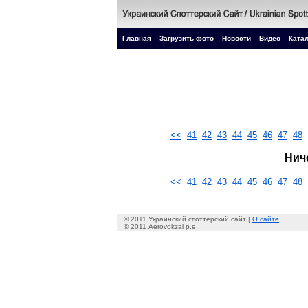
Главная
Загрузить фото
Новости
Видео
Катал
<<
41
42
43
44
45
46
47
48
Нич
<<
41
42
43
44
45
46
47
48
© 2011 Украинский споттерский сайт |
О сайте
© 2011 Aerovokzal p.e.