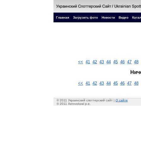
Главная
Загрузить фото
Новости
Видео
Катал
<<
41
42
43
44
45
46
47
48
Нич
<<
41
42
43
44
45
46
47
48
© 2011 Украинский споттерский сайт |
О сайте
© 2011 Aerovokzal p.e.