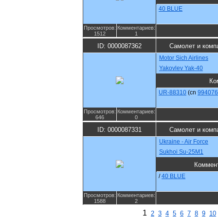
40 BLUE
Просмотров:
Комментариев:
1512
1
ID: 0000087362
Самолет и комп
Motor Sich Airlines
Yakovlev Yak-40
Ко
UR-88310
(cn
994076
Просмотров:
Комментариев:
646
0
ID: 0000087331
Самолет и комп
Ukraine - Air Force
Sukhoi Su-25M1
Коммен
/
40 BLUE
Просмотров:
Комментариев:
1588
2
1
2
3
4
5
6
7
8
9
10