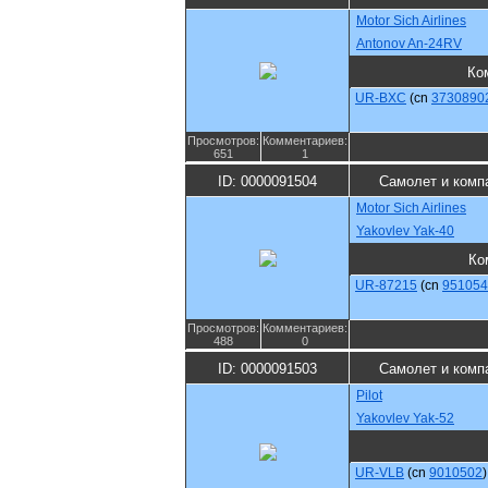
Motor Sich Airlines
Antonov An-24RV
Ко
UR-BXC
(cn
3730890
Просмотров:
Комментариев:
651
1
ID: 0000091504
Самолет и комп
Motor Sich Airlines
Yakovlev Yak-40
Ко
UR-87215
(cn
951054
Просмотров:
Комментариев:
488
0
ID: 0000091503
Самолет и комп
Pilot
Yakovlev Yak-52
UR-VLB
(cn
9010502
)