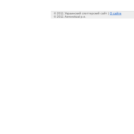
© 2011 Украинский споттерский сайт |
О сайте
© 2011 Aerovokzal p.e.