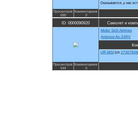
Оказывается, у нас ест
Просмотров:
Комментариев:
698
0
ID: 0000090920
Самолет и комп
Motor Sich Airlines
Antonov An-24RV
Ко
UR-MSI
(cn
27307608
Просмотров:
Комментариев:
544
0