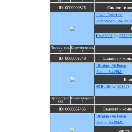
927
2
ID: 0000090526
Самолет и ко
224th Flight Unit
Antonov An-124-100 
RA-82037
(cn
977305
Просмотров:
Комментариев:
972
4
ID: 0000087549
Самолет и комп
Ukraine - Air Force
Sukhoi Su-25M1
Ком
40 BLUE
(cn
10325
)
Просмотров:
Комментариев:
888
0
ID: 0000087436
Самолет и комп
Ukraine - Air Force
Sukhoi Su-25M1
Коммен