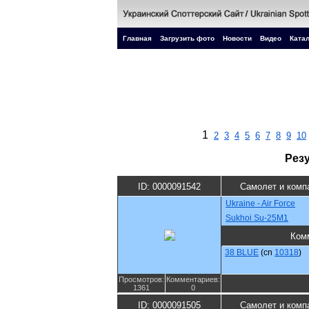
Главная
Загрузить фото
Новости
Видео
Катал
1
2
3
4
5
6
7
8
9
10
Рез
ID: 0000091542
Самолет и комп
Ukraine - Air Force
Sukhoi Su-25M1
Ком
38 BLUE
(cn
10318
)
Просмотров:
Комментариев:
1361
0
ID: 0000091505
Самолет и комп