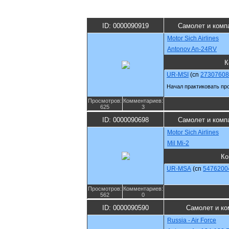
ID: 0000090919
Самолет и комп
Motor Sich Airlines
Antonov An-24RV
К
UR-MSI
(cn
27307608
Начал практиковать пр
Просмотров:
Комментариев:
625
3
ID: 0000090698
Самолет и комп
Motor Sich Airlines
Mil Mi-2
Ко
UR-MSA
(cn
5476200
Просмотров:
Комментариев:
562
0
ID: 0000090590
Самолет и ко
Russia - Air Force