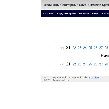
Главная
Загрузить фото
Новости
Видео
Катал
21
<<
22
23
24
25
26
27
28
Нич
21
<<
22
23
24
25
26
27
28
© 2011 Украинский споттерский сайт |
О сайте
© 2011 Aerovokzal p.e.