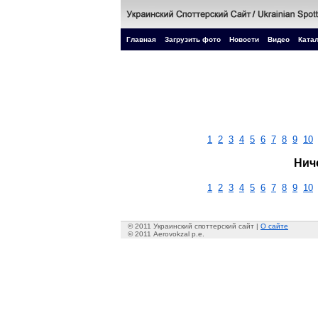
Главная
Загрузить фото
Новости
Видео
Катал
1
2
3
4
5
6
7
8
9
10
Нич
1
2
3
4
5
6
7
8
9
10
© 2011 Украинский споттерский сайт |
О сайте
© 2011 Aerovokzal p.e.