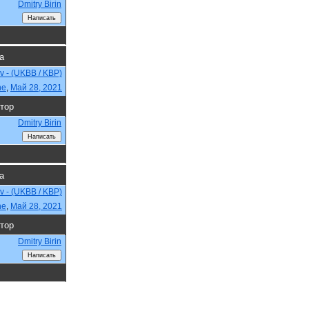
Dmitry Birin
а
ev - (UKBB / KBP)
ne
,
Май 28, 2021
тор
Dmitry Birin
а
ev - (UKBB / KBP)
ne
,
Май 28, 2021
тор
Dmitry Birin