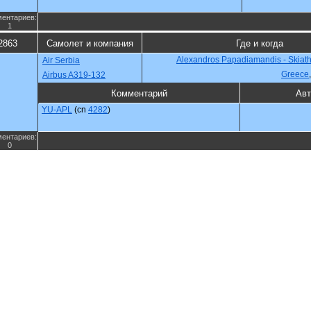
ентариев:
1
2863
Самолет и компания
Где и когда
Alexandros Papadiamandis - Skiatho
Air Serbia
Greece
Airbus A319-132
Комментарий
Авт
YU-APL
(cn
4282
)
ентариев:
0