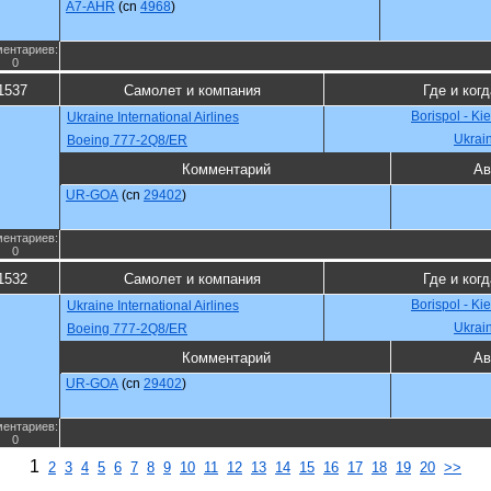
A7-AHR
(cn
4968
)
ентариев:
0
1537
Самолет и компания
Где и когд
Borispol - Ki
Ukraine International Airlines
Ukrai
Boeing 777-2Q8/ER
Комментарий
Ав
UR-GOA
(cn
29402
)
ентариев:
0
1532
Самолет и компания
Где и когд
Borispol - Ki
Ukraine International Airlines
Ukrai
Boeing 777-2Q8/ER
Комментарий
Ав
UR-GOA
(cn
29402
)
ентариев:
0
1
2
3
4
5
6
7
8
9
10
11
12
13
14
15
16
17
18
19
20
>>