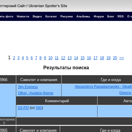
ить фото
Новости
Видео
Каталог
Рисунки
Альбомы
Форум
Блог
RSS
О 
1
2
3
4
5
6
7
8
9
10
11
12
13
14
15
16
17
18
19
20
>>
Результаты поиска
2866
Самолет и компания
Где и когда
Alexandros Papadiamandis - Skiatho
Sky Express
Greece
Other - Aviation theme
Комментарий
Авто
SX-FIV
(cn
590
)
ентариев:
0
2865
Самолет и компания
Где и когда