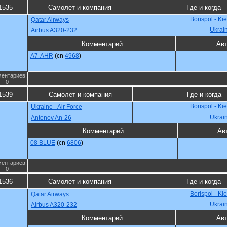
1535
Самолет и компания
Где и когда
Borispol - Ki
Qatar Airways
Ukrai
Airbus A320-232
Комментарий
Ав
A7-AHR
(cn
4968
)
ентариев:
0
1539
Самолет и компания
Где и когда
Borispol - Ki
Ukraine - Air Force
Ukrai
Antonov An-26
Комментарий
Ав
08 BLUE
(cn
6806
)
ентариев:
0
1536
Самолет и компания
Где и когда
Borispol - Ki
Qatar Airways
Ukrai
Airbus A320-232
Комментарий
Ав