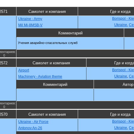
2571
Самолет и компания
Где и когда
Borispol - Ki
Ukraine - Army
Ukraine
,
Се
Mil Mi-8MSB-V
Комментарий
Учения аварийно-спасательных служб
ентариев:
0
2572
Самолет и компания
Где и когд
Borispol - Ki
Airport
Ukraine
,
Се
Machinery - Aviation theme
Комментарий
Автор
ентариев:
0
2570
Самолет и компания
Где и когда
Borispol - Ki
Ukraine - Air Force
Ukraine
,
Се
Antonov An-26