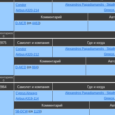
Alexandros Papadiamandis - Skiatho
Condor
Greece
Airbus A320-214
Комментарий
Авт
D-AICR
(cn
4463
)
ентариев:
0
2875
Самолет и компания
Где и когда
Alexandros Papadiamandis - Skiatho
Condor
Greece
Airbus A320-212
Комментарий
Авт
D-AICD
(cn
884
)
ентариев:
0
2864
Самолет и компания
Где и когда
Alexandros Papadiamandis - Skiatho
Cyprus Airways
Greece
Airbus A319-114
Комментарий
Ав
5B-DCW
(cn
1129
)