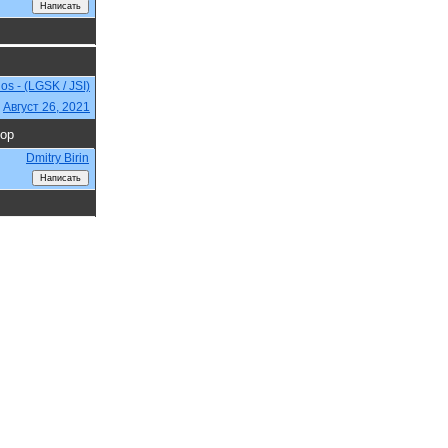
s - (LGSK / JSI)
,
Август 26, 2021
ор
Dmitry Birin