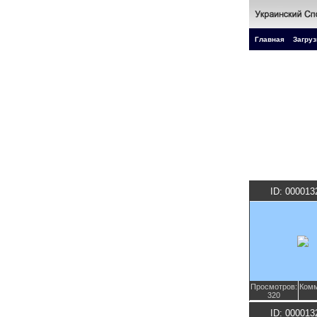
Главная
Загруз
ID: 000013
Просмотров:
Комм
320
ID: 000013