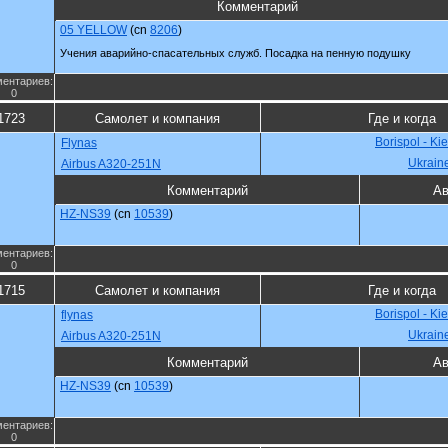
Комментарий
05 YELLOW
(cn
8206
)
Учения аварийно-спасательных служб. Посадка на пенную подушку
ентариев:
0
1723
Самолет и компания
Где и когда
Borispol - Ki
Flynas
Ukrain
Airbus A320-251N
Комментарий
Ав
HZ-NS39
(cn
10539
)
ентариев:
0
1715
Самолет и компания
Где и когда
Borispol - Ki
flynas
Ukrain
Airbus A320-251N
Комментарий
Ав
HZ-NS39
(cn
10539
)
ентариев:
0