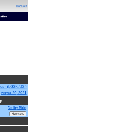
Translate
сайте
s - (LGSK / JSI)
,
Август 20, 2021
р
Dmitry Birin