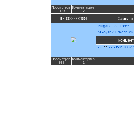
Просмотров:
Комментариев:
1133
2
ID: 0000002634
Самолет
Bulgaria - Air Force
Mikoyan-Gurevich MiG
Коммент
28
(cn
2960535100/4
Просмотров:
Комментариев:
854
1