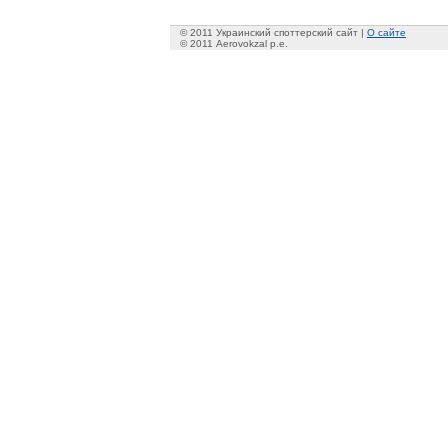
© 2011 Украинский споттерский сайт |
О сайте
© 2011 Aerovokzal p.e.