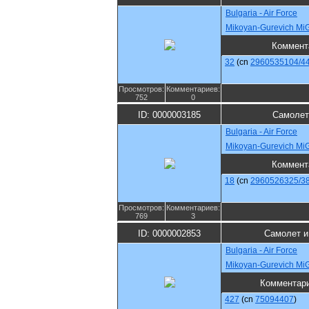
Bulgaria - Air Force
Mikoyan-Gurevich MiG
Коммент
32
(cn
2960535104/4
Просмотров:
Комментариев:
752
0
ID: 0000003185
Самолет
Bulgaria - Air Force
Mikoyan-Gurevich MiG
Коммент
18
(cn
2960526325/3
Просмотров:
Комментариев:
769
3
ID: 0000002853
Самолет и
Bulgaria - Air Force
Mikoyan-Gurevich Mi
Комментар
427
(cn
75094407
)