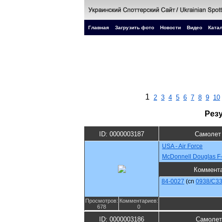
Главная
Загрузить фото
Новости
Видео
Катал
1
2
3
4
5
6
7
8
9
10
Рез
ID: 0000003187
Самолет
USA - Air Force
McDonnell Douglas F
Коммент
84-0027
(cn
0938/C3
Просмотров:
Комментариев:
678
0
ID: 0000003186
Самолет