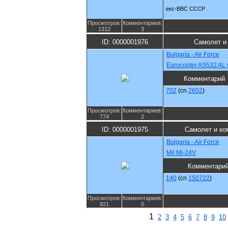
екс-ВВС СССР
Просмотров:
Комментариев:
1312
3
ID: 0000001976
Самолет и
Bulgaria - Air Force
Eurocopter AS532 AL
Комментарий
702
(cn
2652
)
Просмотров:
Комментариев:
774
2
ID: 0000001975
Самолет и ко
Bulgaria - Air Force
Mil Mi-24V
Комментари
140
(cn
150722
)
Просмотров:
Комментариев:
821
0
1
2
3
4
5
6
7
8
9
10