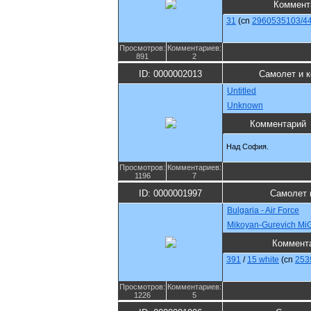
Коммент
31
(cn
2960535103/4
Просмотров:
Комментариев:
891
2
ID: 0000002013
Самолет и 
Untitled
Unknown
Комментарий
Над София.
Просмотров:
Комментариев:
1196
7
ID: 0000001997
Самолет 
Bulgaria - Air Force
Mikoyan-Gurevich M
Коммент
391
/
15 white
(cn
253
Просмотров:
Комментариев:
1226
5