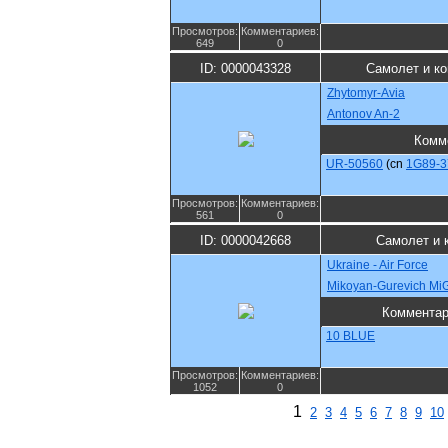
Просмотров:
Комментариев:
649
0
ID: 0000043328
Самолет и к
Zhytomyr-Avia
Antonov An-2
Комм
UR-50560
(cn
1G89-3
Просмотров:
Комментариев:
561
0
ID: 0000042668
Самолет и 
Ukraine - Air Force
Mikoyan-Gurevich MiG
Коммента
10 BLUE
Просмотров:
Комментариев:
1052
0
1
2
3
4
5
6
7
8
9
10