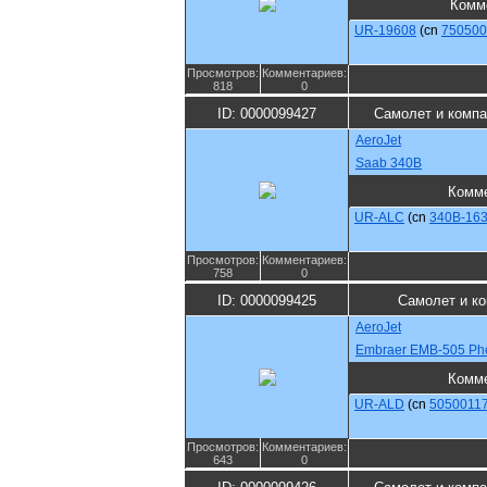
Комм
UR-19608
(cn
750500
Просмотров:
Комментариев:
818
0
ID: 0000099427
Самолет и компа
AeroJet
Saab 340B
Комм
UR-ALC
(cn
340B-16
Просмотров:
Комментариев:
758
0
ID: 0000099425
Самолет и к
AeroJet
Embraer EMB-505 Ph
Комм
UR-ALD
(cn
5050011
Просмотров:
Комментариев:
643
0