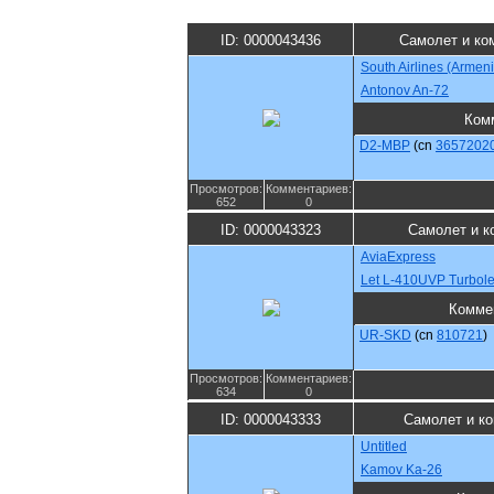
ID: 0000043436
Самолет и ко
South Airlines (Armeni
Antonov An-72
Ком
D2-MBP
(cn
3657202
Просмотров:
Комментариев:
652
0
ID: 0000043323
Самолет и к
AviaExpress
Let L-410UVP Turbole
Комме
UR-SKD
(cn
810721
)
Просмотров:
Комментариев:
634
0
ID: 0000043333
Самолет и к
Untitled
Kamov Ka-26