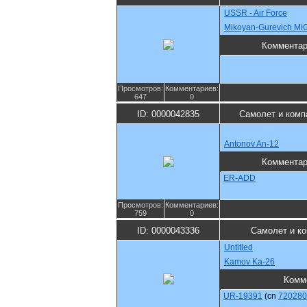
USSR - Air Force
Mikoyan-Gurevich Mi
Коммента
Просмотров:
Комментариев:
647
0
ID: 0000042835
Самолет и комп
Antonov An-12
Коммента
ER-ADD
Просмотров:
Комментариев:
759
0
ID: 0000043336
Самолет и к
Untitled
Kamov Ka-26
Комм
UR-19391
(cn
720280