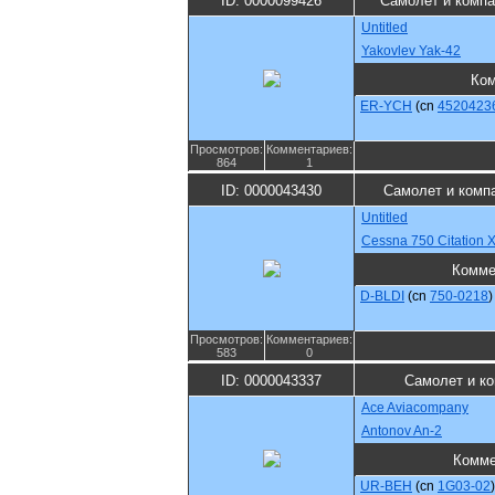
ID: 0000099426
Самолет и компа
Untitled
Yakovlev Yak-42
Ко
ER-YCH
(cn
4520423
Просмотров:
Комментариев:
864
1
ID: 0000043430
Самолет и комп
Untitled
Cessna 750 Citation 
Комме
D-BLDI
(cn
750-0218
)
Просмотров:
Комментариев:
583
0
ID: 0000043337
Самолет и к
Ace Aviacompany
Antonov An-2
Комме
UR-BEH
(cn
1G03-02
)