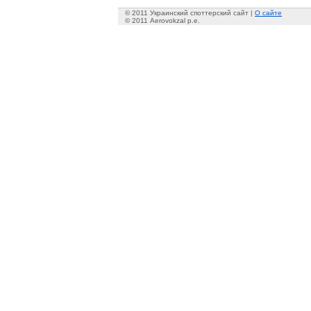
© 2011 Украинский споттерский сайт |
О сайте
© 2011 Aerovokzal p.e.