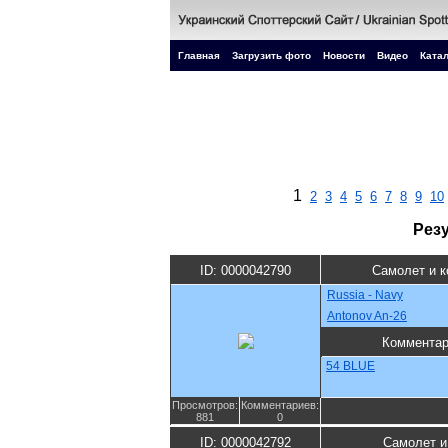
Главная
Загрузить фото
Новости
Видео
Катал
1
2
3
4
5
6
7
8
9
10
Рез
ID: 0000042790
Самолет и к
Russia - Navy
Antonov An-26
Коммента
54 BLUE
Просмотров:
Комментариев:
881
0
ID: 0000042792
Самолет и