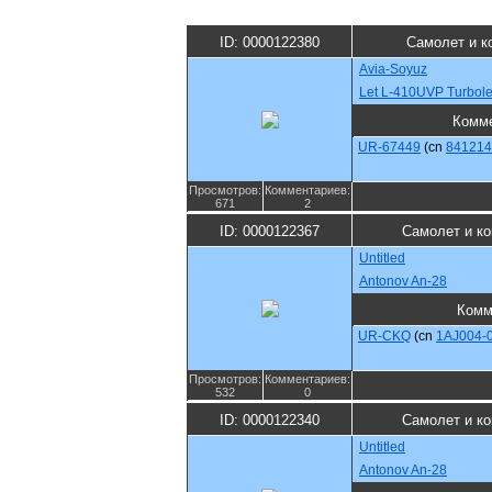
ID: 0000122380
Самолет и к
Avia-Soyuz
Let L-410UVP Turbole
Комм
UR-67449
(cn
841214
Просмотров:
Комментариев:
671
2
ID: 0000122367
Самолет и к
Untitled
Antonov An-28
Комм
UR-CKQ
(cn
1AJ004-
Просмотров:
Комментариев:
532
0
ID: 0000122340
Самолет и к
Untitled
Antonov An-28