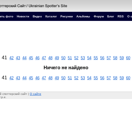
ить фото
Новости
Видео
Каталог
Рисунки
Альбомы
Форум
Блог
RSS
О 
41
42
43
44
45
46
47
48
49
50
51
52
53
54
55
56
57
58
59
60
Ничего не найдено
41
42
43
44
45
46
47
48
49
50
51
52
53
54
55
56
57
58
59
60
 споттерский сайт |
О сайте
 p.e.