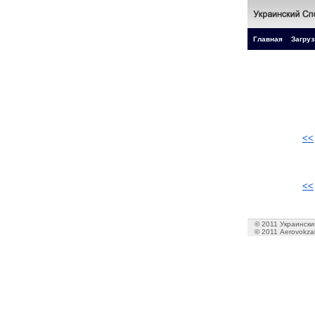
Главная
Загруз
<<
<<
© 2011 Украинский
© 2011 Aerovokzal