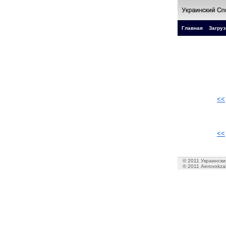
Главная
Загруз
<<
<<
© 2011 Украинский
© 2011 Aerovokzal