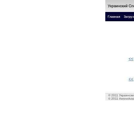
Главная
Загруз
<<
<<
© 2011 Украинский
© 2011 Aerovokzal