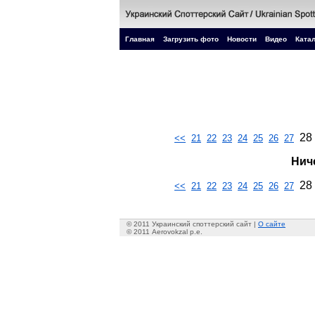
Главная
Загрузить фото
Новости
Видео
Катал
28
<<
21
22
23
24
25
26
27
Нич
28
<<
21
22
23
24
25
26
27
© 2011 Украинский споттерский сайт |
О сайте
© 2011 Aerovokzal p.e.