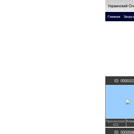
Главная
Загруз
ID: 000010
Просмотров:
Комм
572
ID: 000009