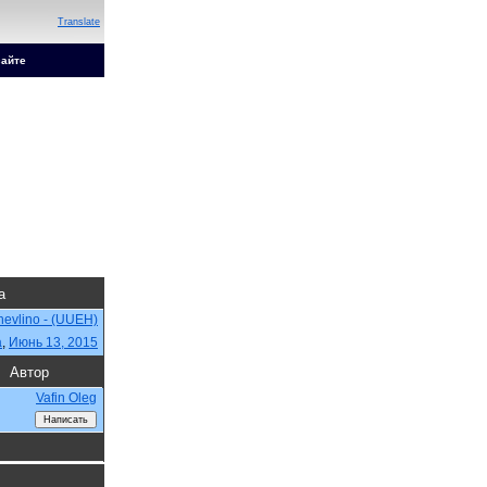
Translate
сайте
а
hevlino - (UUEH)
a
,
Июнь 13, 2015
Автор
Vafin Oleg