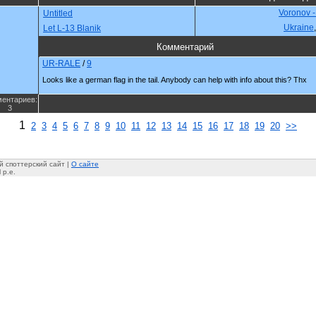
Voronov 
Untitled
Ukraine
Let L-13 Blanik
Комментарий
UR-RALE
/
9
Looks like a german flag in the tail. Anybody can help with info about this? Thx
ентариев:
3
1
2
3
4
5
6
7
8
9
10
11
12
13
14
15
16
17
18
19
20
>>
 споттерский сайт |
О сайте
 p.e.