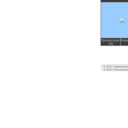
Просмотров:
Комм
705
© 2011 Украинский
© 2011 Aerovokzal