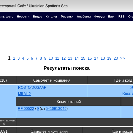
ить фото
Новости
Видео
Каталог
Рисунки
Альбомы
Форум
Блог
RSS
О 
1
2
3
4
5
6
7
8
9
10
11
12
13
14
15
16
17
18
19
20
>>
Результаты поиска
3187
Самолет и компания
Где и когд
S
ROSTO/DOSAAF
Russi
Mil Mi-2
Комментарий
RF-00522
/
9
(cn
5410913049
)
ентариев:
0
6091
Самолет и компания
Где и когда