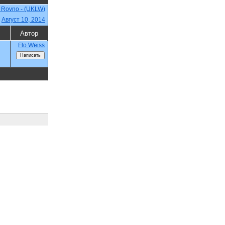
- Rovno - (UKLW)
,
Август 10, 2014
Автор
Flo Weiss