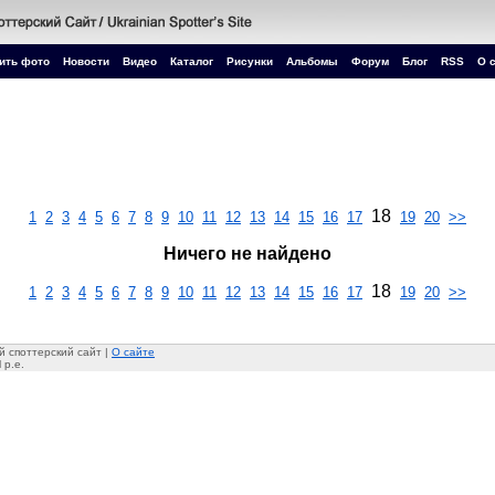
ить фото
Новости
Видео
Каталог
Рисунки
Альбомы
Форум
Блог
RSS
О 
18
1
2
3
4
5
6
7
8
9
10
11
12
13
14
15
16
17
19
20
>>
Ничего не найдено
18
1
2
3
4
5
6
7
8
9
10
11
12
13
14
15
16
17
19
20
>>
 споттерский сайт |
О сайте
 p.e.