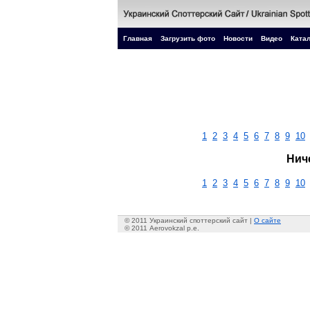
Главная
Загрузить фото
Новости
Видео
Катал
1
2
3
4
5
6
7
8
9
10
Нич
1
2
3
4
5
6
7
8
9
10
© 2011 Украинский споттерский сайт |
О сайте
© 2011 Aerovokzal p.e.