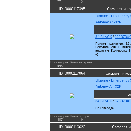
774
3
ID: 0000117395
Самолет и к
Ukraine - Emergency 
Antonov An-32P
34 BLACK
/
323373X
Прилет нежинских 32-
Работали очень интен
возле смт.Калиновка. 
=)
Просмотров:
Комментариев:
943
1
ID: 0000117064
Самолет и ко
Ukraine - Emergency 
Antonov An-32P
Ко
34 BLACK
/
323373X
На глиссаде...
Просмотров:
Комментариев:
807
0
ID: 0000116622
Самолет и