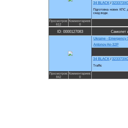
34 BLACK
/
323373X
Підготовка нових КПС д
скид води.
Просмотров:
Комментариев:
612
0
ID: 0000127083
Самолет 
Ukraine - Emergency 
Antonov An-32P
34 BLACK
/
323373X
Traffic
Просмотров:
Комментариев:
842
0