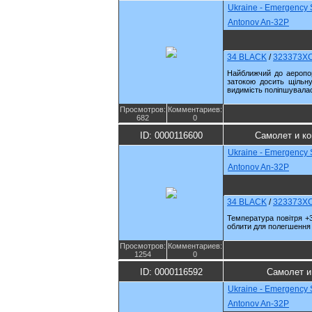
Ukraine - Emergency 
Antonov An-32P
34 BLACK
/
323373X
Найближчий до аеропор
затокою досить щільну
видимість поліпшувала
Просмотров:
Комментариев:
682
0
ID: 0000116600
Самолет и к
Ukraine - Emergency 
Antonov An-32P
34 BLACK
/
323373X
Температура повітря +3
облити для полегшення з
Просмотров:
Комментариев:
1254
0
ID: 0000116592
Самолет и
Ukraine - Emergency 
Antonov An-32P