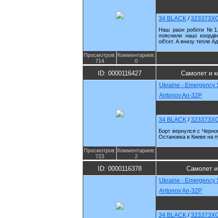
34 BLACK
/
323373X
Наш раон роботи №1. 
пояснили наші коорді
об'єкт. А внизу тепле Ад
Просмотров:
Комментариев:
714
0
ID: 0000116427
Самолет и 
Ukraine - Emergency 
Antonov An-32P
34 BLACK
/
323373X
Борт вернулся с Черно
Остановка в Киеве на п
Просмотров:
Комментариев:
723
2
ID: 0000116378
Самолет и
Ukraine - Emergency 
Antonov An-32P
34 BLACK
/
323373X