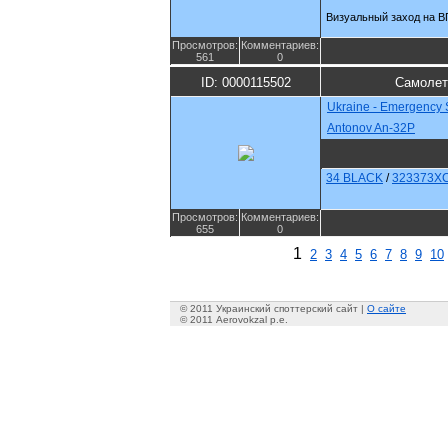
Визуальный заход на В
Просмотров:
Комментариев:
561
0
ID: 0000115502
Самолет
Ukraine - Emergency 
Antonov An-32P
34 BLACK
/
323373X
Просмотров:
Комментариев:
655
0
1
2
3
4
5
6
7
8
9
10
© 2011 Украинский споттерский сайт |
О сайте
© 2011 Aerovokzal p.e.