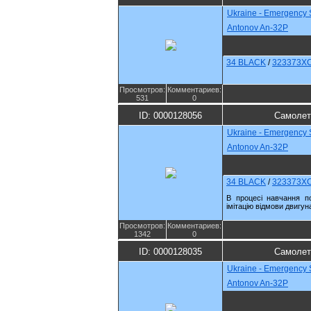
Ukraine - Emergency 
Antonov An-32P
34 BLACK
/
323373X
Просмотров:
Комментариев:
531
0
ID: 0000128056
Самолет
Ukraine - Emergency 
Antonov An-32P
34 BLACK
/
323373X
В процесі навчання п
імітацію відмови двигун
Просмотров:
Комментариев:
1342
0
ID: 0000128035
Самолет
Ukraine - Emergency 
Antonov An-32P