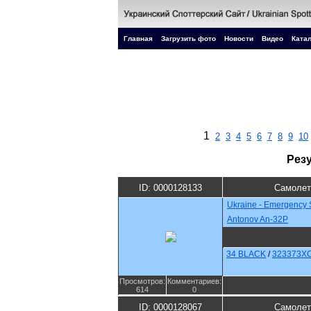
Главная
Загрузить фото
Новости
Видео
Катал
1
2
3
4
5
6
7
8
9
10
Рез
ID: 0000128133
Самолет
Ukraine - Emergency 
Antonov An-32P
34 BLACK
/
323373X
Просмотров:
Комментариев:
614
0
ID: 0000128067
Самолет