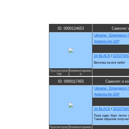
ID: 0000124653
Самолет 
Ukraine - Emergency 
Antonov An-32P
34 BLACK
/
323373X
Веселка на все небо!
Просмотров:
Комментариев:
796
0
ID: 0000117455
Самолет и к
Ukraine - Emergency 
Antonov An-32P
34 BLACK
/
323373X
Пока один борт летел 
Таким образом получил
Просмотров:
Комментариев: