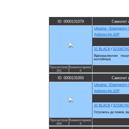
ID: 0000131079
Самолет 
Ukraine - Emergency 
Antonov An-32P
31 BLACK
/
323367X
Відпрацьовуємо пошук
контейнера.
Просмотров:
Комментариев:
351
0
ID: 0000131050
Самолет 
Ukraine - Emergency 
Antonov An-32P
31 BLACK
/
323367X
Готуємось до пожеж, в
Просмотров:
Комментариев:
405
0