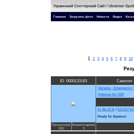
Главная
Загрузить фото
Новости
Видео
Катал
1
2
3
4
5
6
7
8
9
10
Рез
ID: 0000133183
Самолет 
Ukraine - Emergency 
Antonov An-32P
31 BLACK
/
323367X
Ready for depature!
Просмотров:
Комментариев:
550
0