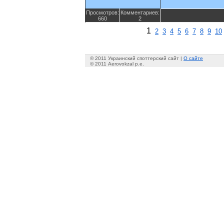
Просмотров:
Комментариев:
660
2
1
2
3
4
5
6
7
8
9
10
© 2011 Украинский споттерский сайт |
О сайте
© 2011 Aerovokzal p.e.