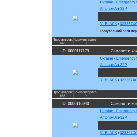
Ukraine - Emergency 
Antonov An-32P
31 BLACK
/
323367X
Тренувальний політ пе
Просмотров:
Комментариев:
646
0
ID: 0000117179
Самолет и ко
Ukraine - Emergency 
Antonov An-32P
31 BLACK
/
323367X
Просмотров:
Комментариев:
685
0
ID: 0000116940
Самолет и ко
Ukraine - Emergency 
Antonov An-32P
31 BLACK
/
323367X