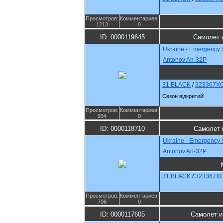
Просмотров:
Комментариев:
1213
0
ID: 0000119645
Самолет 
Ukraine - Emergency 
Antonov An-32P
31 BLACK
/
323367X
Сезон відкритий!
Просмотров:
Комментариев:
934
0
ID: 0000118710
Самолет 
Ukraine - Emergency 
Antonov An-32P
31 BLACK
/
323367X
Просмотров:
Комментариев:
706
0
ID: 0000117605
Самолет и