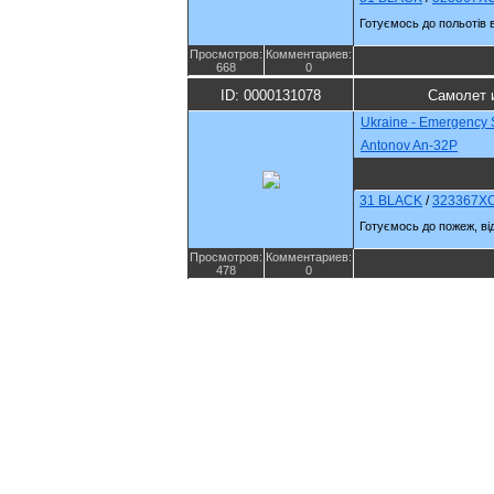
Готуємось до польотів в
Просмотров:
Комментариев:
668
0
ID: 0000131078
Самолет 
Ukraine - Emergency 
Antonov An-32P
31 BLACK
/
323367X
Готуємось до пожеж, в
Просмотров:
Комментариев:
478
0