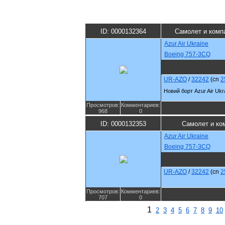
ID: 0000132364
Самолет и комп
Azur Air Ukraine
Boeing 757-3CQ
UR-AZO
/
32242
(cn
2
Новий борт Azur Air Ukr
Просмотров:
Комментариев:
968
0
ID: 0000132353
Самолет и ко
Azur Air Ukraine
Boeing 757-3CQ
UR-AZO
/
32242
(cn
2
Просмотров:
Комментариев:
707
0
1
2
3
4
5
6
7
8
9
10