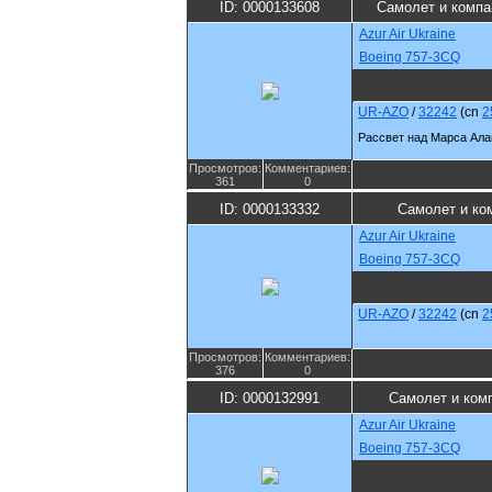
ID: 0000133608
Самолет и компа
Azur Air Ukraine
Boeing 757-3CQ
UR-AZO
/
32242
(cn
2
Рассвет над Марса Ал
Просмотров:
Комментариев:
361
0
ID: 0000133332
Самолет и ко
Azur Air Ukraine
Boeing 757-3CQ
UR-AZO
/
32242
(cn
2
Просмотров:
Комментариев:
376
0
ID: 0000132991
Самолет и ком
Azur Air Ukraine
Boeing 757-3CQ