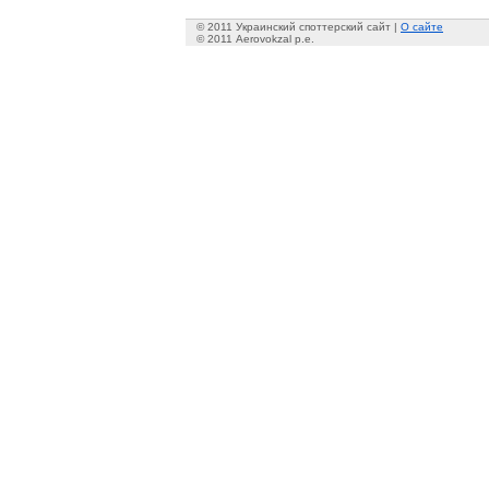
© 2011 Украинский споттерский сайт |
О сайте
© 2011 Aerovokzal p.e.