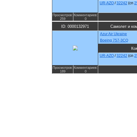
UR-AZO
/
32242
(cn
2
Просмотров:
Комментариев:
259
0
ID: 0000132971
Самолет и ко
Azur Air Ukraine
Boeing 757-3CQ
Ко
UR-AZO
/
32242
(cn
2
Просмотров:
Комментариев:
189
0