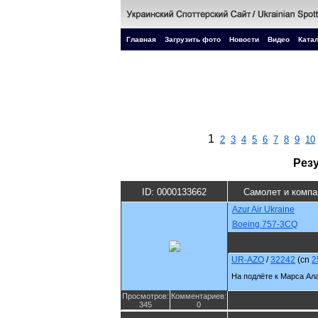
Главная
Загрузить фото
Новости
Видео
Катал
1
2
3
4
5
6
7
8
9
10
Рез
ID: 0000133662
Самолет и компа
Azur Air Ukraine
Boeing 757-3CQ
UR-AZO
/
32242
(cn
2
На подлёте к Марса Ал
Просмотров:
Комментариев:
345
0