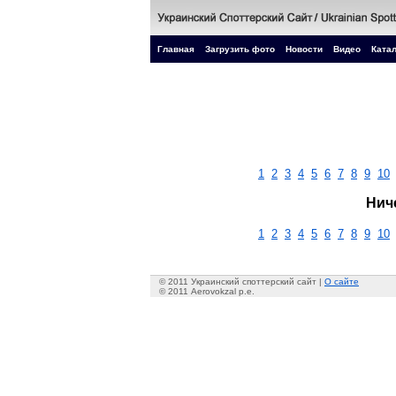
Главная
Загрузить фото
Новости
Видео
Катал
1
2
3
4
5
6
7
8
9
10
Нич
1
2
3
4
5
6
7
8
9
10
© 2011 Украинский споттерский сайт |
О сайте
© 2011 Aerovokzal p.e.