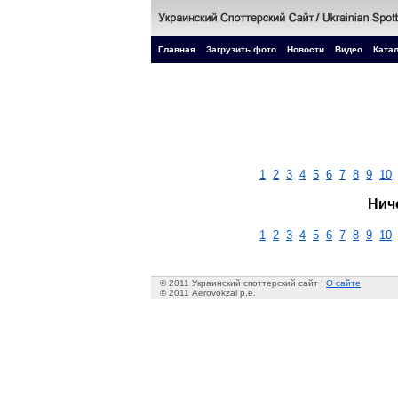
Главная
Загрузить фото
Новости
Видео
Катал
1
2
3
4
5
6
7
8
9
10
Нич
1
2
3
4
5
6
7
8
9
10
© 2011 Украинский споттерский сайт |
О сайте
© 2011 Aerovokzal p.e.