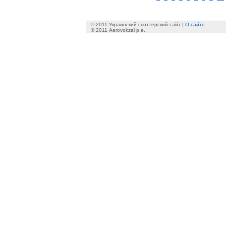
© 2011 Украинский споттерский сайт |
О сайте
© 2011 Aerovokzal p.e.