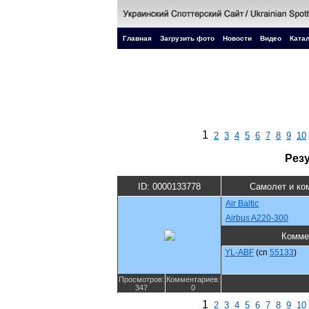
Главная
Загрузить фото
Новости
Видео
Катал
1
2
3
4
5
6
7
8
9
10
Рез
ID: 0000133778
Самолет и ко
Air Baltic
Airbus A220-300
Комме
YL-ABF
(cn
55133
)
Просмотров:
Комментариев:
347
0
1
2
3
4
5
6
7
8
9
10