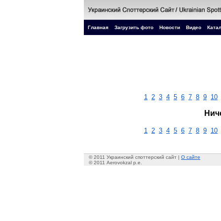
Главная
Загрузить фото
Новости
Видео
Катал
1
2
3
4
5
6
7
8
9
10
Нич
1
2
3
4
5
6
7
8
9
10
© 2011 Украинский споттерский сайт |
О сайте
© 2011 Aerovokzal p.e.