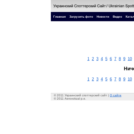
Главная
Загрузить фото
Новости
Видео
Катал
1
2
3
4
5
6
7
8
9
10
Нич
1
2
3
4
5
6
7
8
9
10
© 2011 Украинский споттерский сайт |
О сайте
© 2011 Aerovokzal p.e.