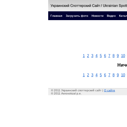
Главная
Загрузить фото
Новости
Видео
Катал
1
2
3
4
5
6
7
8
9
10
Нич
1
2
3
4
5
6
7
8
9
10
© 2011 Украинский споттерский сайт |
О сайте
© 2011 Aerovokzal p.e.