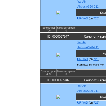
YanAir
Airbus A320-211
Ком
UR-YAD
(cn
726
)
Просмотров:
Комментариев:
706
0
ID: 0000097947
Самолет и ком
YanAir
Airbus A320-211
Ко
UR-YAD
(cn
726
)
main gear fisheye style
Просмотров:
Комментариев:
499
0
ID: 0000097946
Самолет и ком
YanAir
Airbus A320-211
Ком
UR-YAD
(cn
726
)