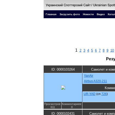
Главная
Загрузить фото
Новости
Видео
Катал
1
2
3
4
5
6
7
8
9
10
Рез
ID: 0000103264
Самолет и ком
YanAir
Airbus A320-211
Комме
UR-YAD
(cn
726
)
Просмотров:
Комментариев:
611
0
ID: 0000102431
Самолет и комп