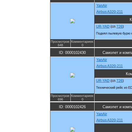
YanAir
Airbus A320-211
К
UR-YAD
(cn
726
)
Поднял пылевую бурю 
Просмотров:
Комментариев:
648
0
ID: 0000102430
Самолет и комп
YanAir
Airbus A320-211
Ко
UR-YAD
(cn
726
)
Технический рейс из E
Просмотров:
Комментариев:
696
0
ID: 0000102426
Самолет и комп
YanAir
Airbus A320-211