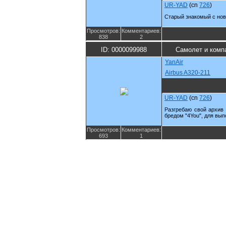
UR-YAD
(cn
726
)
Старый знакомый с нов
Просмотров:
Комментариев:
838
2
ID: 0000099988
Самолет и комп
YanAir
Airbus A320-211
UR-YAD
(cn
726
)
Разгребаю свой архив 
бредом "4You", для вы
Просмотров:
Комментариев:
693
1