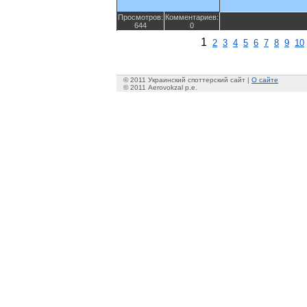
Просмотров:
Комментариев:
644
0
1
2
3
4
5
6
7
8
9
10
© 2011 Украинский споттерский сайт |
О сайте
© 2011 Aerovokzal p.e.