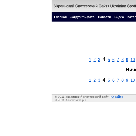
Главная
Загрузить фото
Новости
Видео
Катал
4
1
2
3
5
6
7
8
9
10
Нич
4
1
2
3
5
6
7
8
9
10
© 2011 Украинский споттерский сайт |
О сайте
© 2011 Aerovokzal p.e.