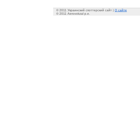
© 2011 Украинский споттерский сайт |
О сайте
© 2011 Aerovokzal p.e.