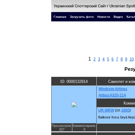
Главная
Загрузить фото
Новости
Видео
Катал
1
2
3
4
5
6
7
8
9
10
Рез
ID: 0000132914
Самолет и ко
Windrose Airlines
Airbus A320-214
Комме
UR-WRW
(cn
1860
)
Balikesir Koca Seyit Airpo
Просмотров:
Комментариев:
327
0