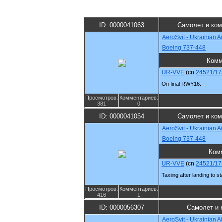
ID: 0000041063
Самолет и ко
AeroSvit - Ukrainian Ai
Boeing 737-448
Комм
UR-VVE
(cn
24521/17
On final RWY16.
Просмотров:
Комментариев:
381
0
ID: 0000041054
Самолет и ко
AeroSvit - Ukrainian Ai
Boeing 737-448
Ком
UR-VVE
(cn
24521/17
Taxiing after landing to s
Просмотров:
Комментариев:
416
1
ID: 0000056307
Самолет и 
AeroSvit - Ukrainian Ai