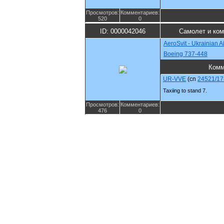
Просмотров:
Комментариев:
520
0
ID: 0000042046
Самолет и ко
AeroSvit - Ukrainian Ai
Boeing 737-448
Комм
UR-VVE
(cn
24521/17
Taxiing to stand 7.
Просмотров:
Комментариев:
476
0