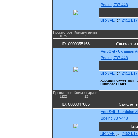
Boeing 737-448
UR-VVE
(cn
24521/17
Просмотров:
Комментариев:
1075
5
ID: 0000055168
Самолет и 
AeroSvit - Ukrainian Ai
Boeing 737-448
UR-VVE
(cn
24521/17
Хороший сюжет при п
Lufthansa D-AIPL
Просмотров:
Комментариев:
1122
12
ID: 0000047605
Самолет и
AeroSvit - Ukrainian Ai
Boeing 737-448
Ком
UR-VVE
(cn
24521/17