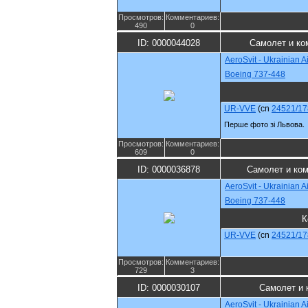
Просмотров:
Комментариев:
490
0
ID: 0000044028
Самолет и ко
AeroSvit - Ukrainian Ai
Boeing 737-448
UR-VVE
(cn
24521/17
Перше фото зі Львова.
Просмотров:
Комментариев:
609
0
ID: 0000036878
Самолет и ко
AeroSvit - Ukrainian Ai
Boeing 737-448
К
UR-VVE
(cn
24521/17
Просмотров:
Комментариев:
729
3
ID: 0000030107
Самолет и 
AeroSvit - Ukrainian Ai