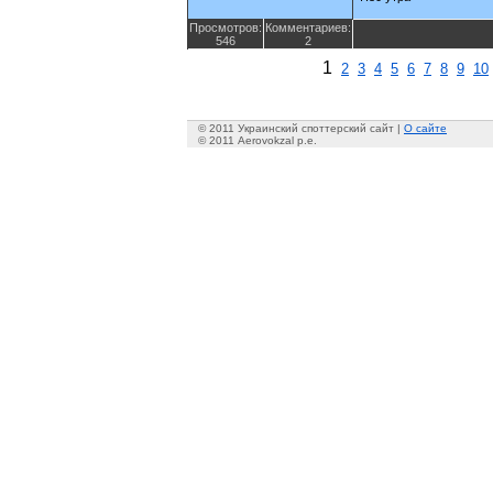
Просмотров:
Комментариев:
546
2
1
2
3
4
5
6
7
8
9
10
© 2011 Украинский споттерский сайт |
О сайте
© 2011 Aerovokzal p.e.