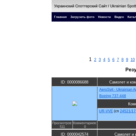
Главная
Загрузить фото
Новости
Видео
Катал
1
2
3
4
5
6
7
8
9
10
Рез
ID: 0000086688
Самолет и ко
AeroSvit - Ukrainian Ai
Boeing 737-448
Ком
UR-VVE
(cn
24521/17
Просмотров:
Комментариев:
511
0
ID: 0000042574
Самолет и 