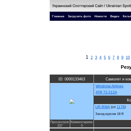
Главная
Загрузить фото
Новости
Видео
Катал
1
2
3
4
5
6
7
8
9
10
Рез
ID: 0000133463
Самолет и ко
Windrose Airlines
ATR 72-212A
К
UR-RWA
(cn
1178
)
Заход курсом 18 R
Просмотров:
Комментариев:
337
0