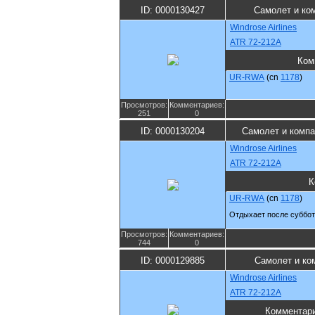
ID: 0000130427
Самолет и ко
Windrose Airlines
ATR 72-212A
Ком
UR-RWA
(cn
1178
)
Просмотров:
Комментариев:
251
0
ID: 0000130204
Самолет и компа
Windrose Airlines
ATR 72-212A
К
UR-RWA
(cn
1178
)
Отдыхает после суббот
Просмотров:
Комментариев:
744
0
ID: 0000129885
Самолет и ко
Windrose Airlines
ATR 72-212A
Комментар