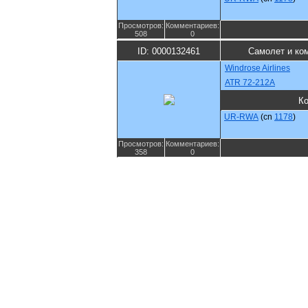
Просмотров:
Комментариев:
508
0
ID: 0000132461
Самолет и ко
Windrose Airlines
ATR 72-212A
К
UR-RWA
(cn
1178
)
Просмотров:
Комментариев:
358
0