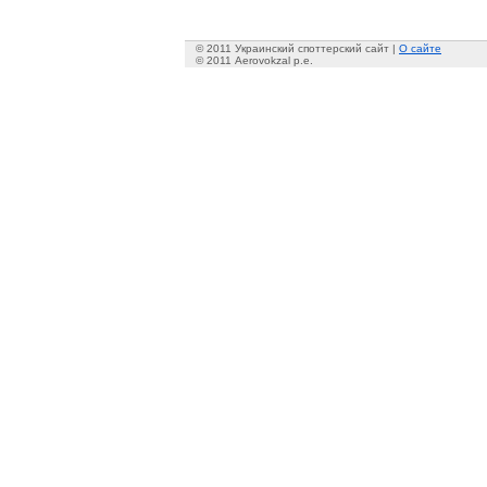
© 2011 Украинский споттерский сайт |
О сайте
© 2011 Aerovokzal p.e.