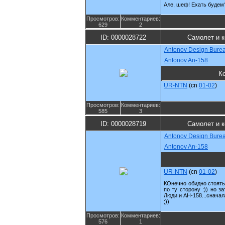
Але, шеф! Ехать будем?
Просмотров:
Комментариев:
629
2
ID: 0000028722
Самолет и 
Antonov Design Bure
Antonov An-158
К
UR-NTN
(cn
01-02
)
Просмотров:
Комментариев:
585
3
ID: 0000028719
Самолет и 
Antonov Design Bure
Antonov An-158
UR-NTN
(cn
01-02
)
КОнечно обидно стоят
по ту сторону :)) но з
Люди и АН-158...сначал
;))
Просмотров:
Комментариев:
576
1