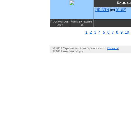
Коммен
UR-NTN
(cn
01-02
)
Просмотров:
Комментариев:
349
0
1
2
3
4
5
6
7
8
9
10
© 2011 Украинский споттерский сайт |
О сайте
© 2011 Aerovokzal p.e.