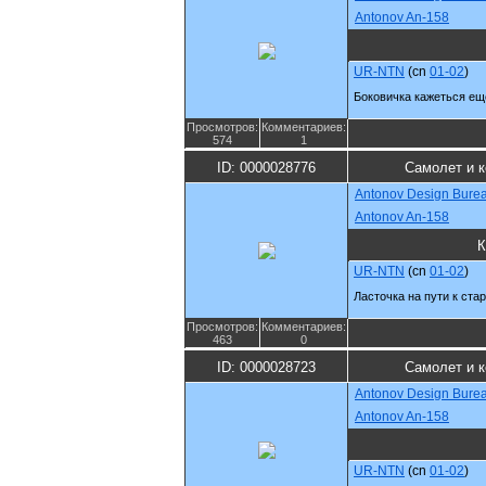
Antonov An-158
UR-NTN
(cn
01-02
)
Боковичка кажеться ещ
Просмотров:
Комментариев:
574
1
ID: 0000028776
Самолет и 
Antonov Design Bure
Antonov An-158
К
UR-NTN
(cn
01-02
)
Ласточка на пути к стар
Просмотров:
Комментариев:
463
0
ID: 0000028723
Самолет и 
Antonov Design Bure
Antonov An-158
UR-NTN
(cn
01-02
)