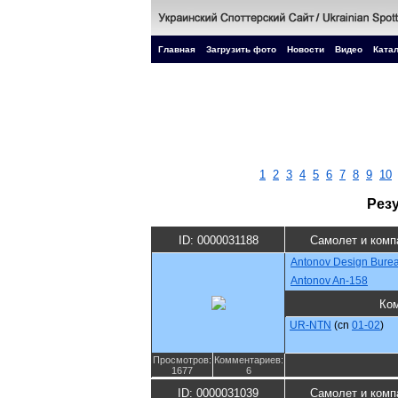
Главная
Загрузить фото
Новости
Видео
Катал
1
2
3
4
5
6
7
8
9
10
Рез
ID: 0000031188
Самолет и комп
Antonov Design Bure
Antonov An-158
Ко
UR-NTN
(cn
01-02
)
Просмотров:
Комментариев:
1677
6
ID: 0000031039
Самолет и комп