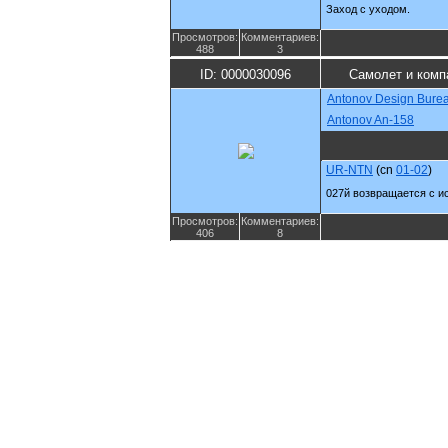
Заход с уходом.
Просмотров:
Комментариев:
488
3
ID: 0000030096
Самолет и комп
Antonov Design Bure
Antonov An-158
UR-NTN
(cn
01-02
)
027й возвращается с и
Просмотров:
Комментариев:
406
8