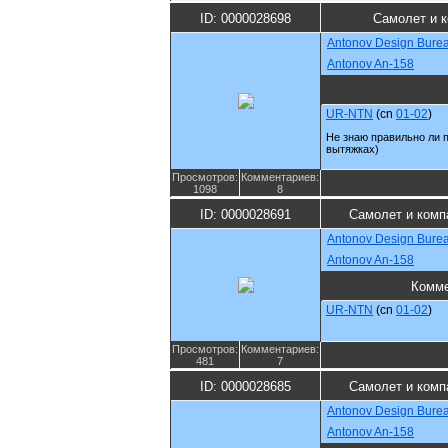
ID: 0000028698
Самолет и 
Antonov Design Bure
Antonov An-158
UR-NTN
(cn
01-02
)
Не знаю правильно ли 
вытяжках)
Просмотров:
Комментариев:
1098
8
ID: 0000028691
Самолет и комп
Antonov Design Bure
Antonov An-158
Комме
UR-NTN
(cn
01-02
)
Просмотров:
Комментариев:
481
7
ID: 0000028685
Самолет и комп
Antonov Design Bure
Antonov An-158