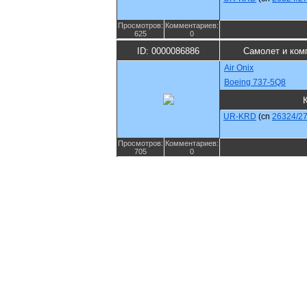
Просмотров:
Комментариев:
625
0
ID: 0000086886
Самолет и ком
Air Onix
Boeing 737-5Q8
UR-KRD
(cn
26324/2
Просмотров:
Комментариев:
705
0