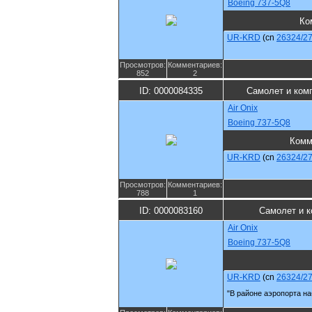
Boeing 737-5Q8
Ко
UR-KRD
(cn
26324/2
Просмотров:
Комментариев:
852
2
ID: 0000084335
Самолет и ком
Air Onix
Boeing 737-5Q8
Комм
UR-KRD
(cn
26324/2
Просмотров:
Комментариев:
788
1
ID: 0000083160
Самолет и к
Air Onix
Boeing 737-5Q8
UR-KRD
(cn
26324/2
"В районе аэропорта н