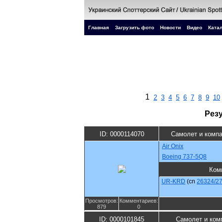
Главная
Загрузить фото
Новости
Видео
Катал
1
2
3
4
5
6
7
8
9
10
Рез
ID: 0000114070
Самолет и комп
Air Onix
Boeing 737-5Q8
Ком
UR-KRD
(cn
26324/2
Просмотров:
Комментариев:
879
0
ID: 0000101845
Самолет и ком