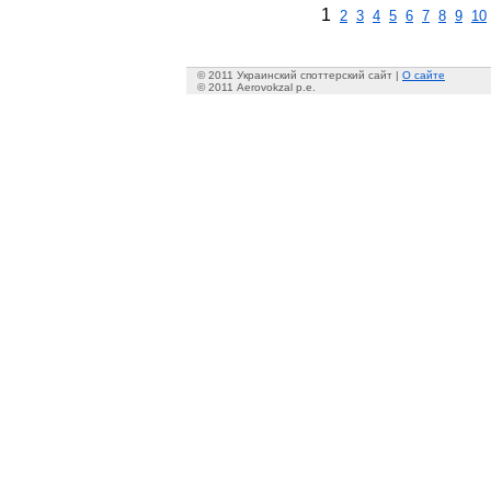
1
2
3
4
5
6
7
8
9
10
© 2011 Украинский споттерский сайт |
О сайте
© 2011 Aerovokzal p.e.