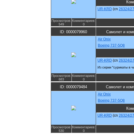
Ком
UR-KRD
(cn
26324/2
Просмотров:
Комментариев:
549
0
ID: 0000079960
Самолет и ком
Air Onix
Boeing 737-5Q8
UR-KRD
(cn
26324/2
Из серии "сурикаты в чи
Просмотров:
Комментариев:
683
0
ID: 0000079484
Самолет и ком
Air Onix
Boeing 737-5Q8
Ком
UR-KRD
(cn
26324/2
Просмотров:
Комментариев:
530
0